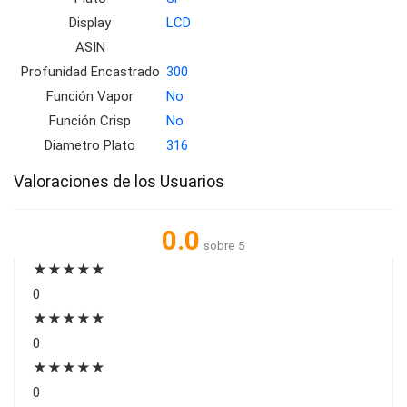
Display
LCD
ASIN
Profunidad Encastrado
300
Función Vapor
No
Función Crisp
No
Diametro Plato
316
Valoraciones de los Usuarios
0.0
sobre 5
★
★
★
★
★
0
★
★
★
★
★
0
★
★
★
★
★
0