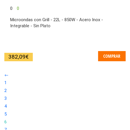
0
0
Microondas con Grill - 22L - 850W - Acero Inox -
Integrable - Sin Plato
COMPRAR
382,09
€
←
1
2
3
4
5
6
7