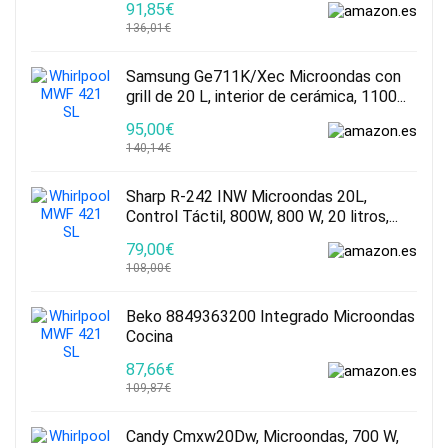
91,85€
136,01€
Samsung Ge711K/Xec Microondas con
grill de 20 L, interior de cerámica, 1100...
95,00€
140,14€
Sharp R-242 INW Microondas 20L,
Control Táctil, 800W, 800 W, 20 litros,...
79,00€
108,00€
Beko 8849363200 Integrado Microondas
Cocina
87,66€
109,87€
Candy Cmxw20Dw, Microondas, 700 W,