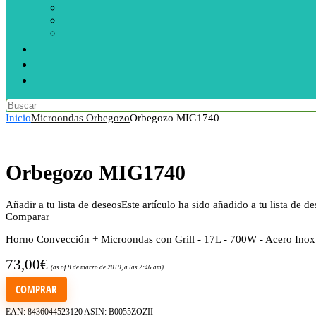
Inicio
Microondas Orbegozo
Orbegozo MIG1740
Orbegozo MIG1740
Añadir a tu lista de deseos
Este artículo ha sido añadido a tu lista de d
Comparar
Horno Convección + Microondas con Grill - 17L - 700W - Acero Inox
73,00
€
(as of 8 de marzo de 2019, a las 2:46 am)
COMPRAR
EAN:
8436044523120
ASIN:
B0055ZOZII