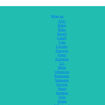
Marcas
AEG
Balay
Beko
Bosch
Candy
Cata
Cecotec
Daewoo
Fagor
Klarstein
LG
Miele
Orbegozo
Panasonic
Samsung
Severin
Sharp
Siemens
Teka
Tristar