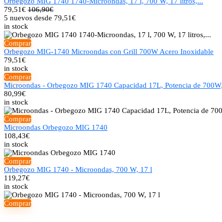
Orbegozo MIG 1740 1740-Microondas, 17 l, 700 W, 17 litros,...
79,51
€
106,90€
5 nuevos desde 79,51€
in stock
Comprar
Orbegozo MIG-1740 Microondas con Grill 700W Acero Inoxidable
79,51
€
in stock
Comprar
Microondas - Orbegozo MIG 1740 Capacidad 17L, Potencia de 700W,
80,99
€
in stock
Comprar
Microondas Orbegozo MIG 1740
108,43
€
in stock
Comprar
Orbegozo MIG 1740 - Microondas, 700 W, 17 l
119,27
€
in stock
Comprar