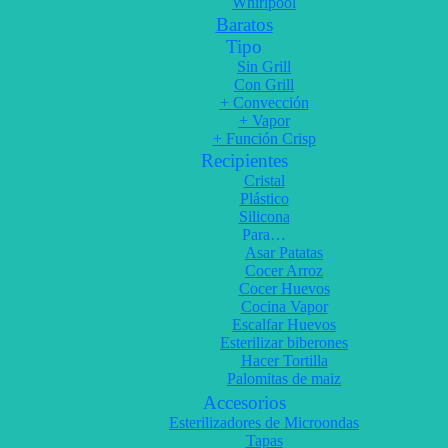
Whirlpool
Baratos
Tipo
Sin Grill
Con Grill
+ Convección
+ Vapor
+ Función Crisp
Recipientes
Cristal
Plástico
Silicona
Para…
Asar Patatas
Cocer Arroz
Cocer Huevos
Cocina Vapor
Escalfar Huevos
Esterilizar biberones
Hacer Tortilla
Palomitas de maiz
Accesorios
Esterilizadores de Microondas
Tapas