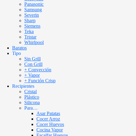
Panasonic
Samsung
Severin
Sharp
Siemens
Teka
Tristar
Whirlpool
Baratos
Tipo
Sin Grill
Con Grill
+ Convección
+ Vapor
+ Función Crisp
Recipientes
Cristal
Plástico
Silicona
Para…
Asar Patatas
Cocer Arroz
Cocer Huevos
Cocina Vapor
Escalfar Huevos