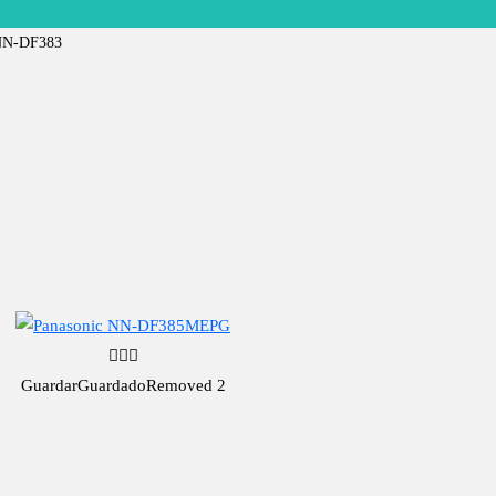
N-DF383
Guardar
Guardado
Removed
2