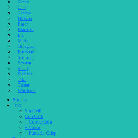
Candy
Cata
Cecotec
Daewoo
Fagor
Klarstein
LG
Miele
Orbegozo
Panasonic
Samsung
Severin
Sharp
Siemens
Teka
Tristar
Whirlpool
Baratos
Tipo
Sin Grill
Con Grill
+ Convección
+ Vapor
+ Función Crisp