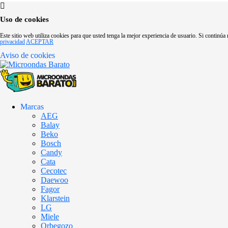
Uso de cookies
Este sitio web utiliza cookies para que usted tenga la mejor experiencia de usuario. Si contin
privacidad
ACEPTAR
Aviso de cookies
Marcas
AEG
Balay
Beko
Bosch
Candy
Cata
Cecotec
Daewoo
Fagor
Klarstein
LG
Miele
Orbegozo