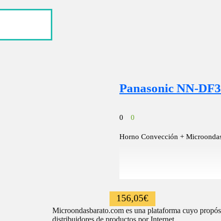
Panasonic NN-D
0
0
Horno Convección + Microondas c
156,05
€
Microondasbarato.com es una plataforma cuyo propósito
distribuidores de productos por Internet.