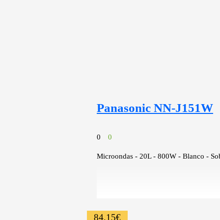
Panasonic NN-J151W
0
0
Microondas - 20L - 800W - Blanco - So
84,15
€