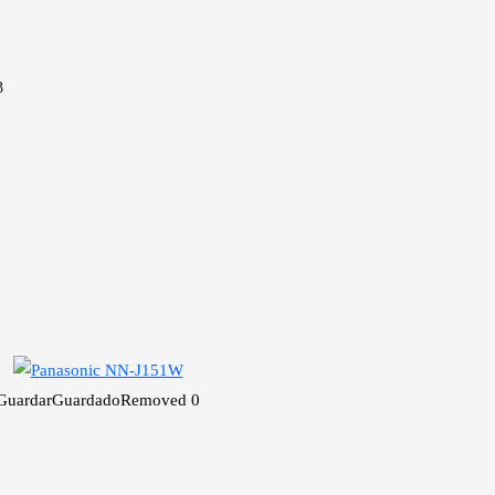
3
Guardar
Guardado
Removed
0