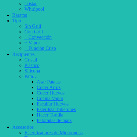
Tristar
Whirlpool
Baratos
Tipo
Sin Grill
Con Grill
+ Convección
+ Vapor
+ Función Crisp
Recipientes
Cristal
Plástico
Silicona
Para…
Asar Patatas
Cocer Arroz
Cocer Huevos
Cocina Vapor
Escalfar Huevos
Esterilizar biberones
Hacer Tortilla
Palomitas de maiz
Accesorios
Esterilizadores de Microondas