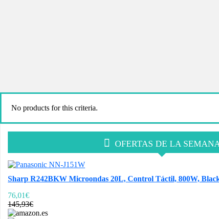
No products for this criteria.
OFERTAS DE LA SEMAN
Sharp R242BKW Microondas 20L, Control Táctil, 800W, Black, 
76,01€
145,93€