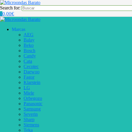
Search for:
0,00
€
0
Marcas
AEG
Balay
Beko
Bosch
Candy
Cata
Cecotec
Daewoo
Fagor
Klarstein
LG
Miele
Orbegozo
Panasonic
Samsung
Severin
Sharp
Siemens
Teka