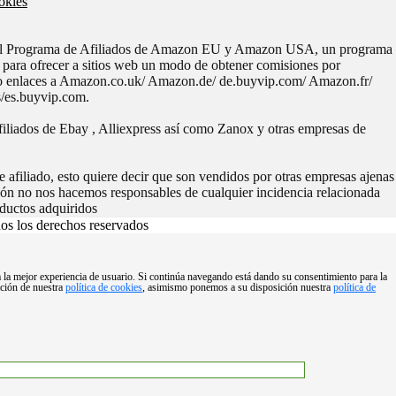
okies
 el Programa de Afiliados de Amazon EU y Amazon USA, un programa
o para ofrecer a sitios web un modo de obtener comisiones por
do enlaces a Amazon.co.uk/ Amazon.de/ de.buyvip.com/ Amazon.fr/
/es.buyvip.com.
iliados de Ebay , Alliexpress así como Zanox y otras empresas de
 afiliado, esto quiere decir que son vendidos por otras empresas ajenas
zón no nos hacemos responsables de cualquier incidencia relacionada
ductos adquiridos
s los derechos reservados
ga la mejor experiencia de usuario. Si continúa navegando está dando su consentimiento para la
ación de nuestra
política de cookies
, asimismo ponemos a su disposición nuestra
política de