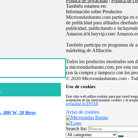
Política de privacidad
|
Política de co
También estamos en:
Información sobre Productos
Microondasbarato.com participa en
de publicidad para afiliados diseñad
publicidad, publicitando e incluyen
Amazon.it/it.buyvip.com/ Amazon.es
También participa en programas de af
márketing de Afiliación.
Todos los productos mostrados son de
a microondasbarato.com, por esta ra
con la compra y tampoco con los pro
© 2020 Microondasbarato.com - Todo
Uso de cookies
A
Este sitio web utiliza cookies para que usted ten
aceptación de las mencionadas cookies y la acept
privacidad
ACEPTAR
Aviso de cookies
800 W, 20 litros
Search for: