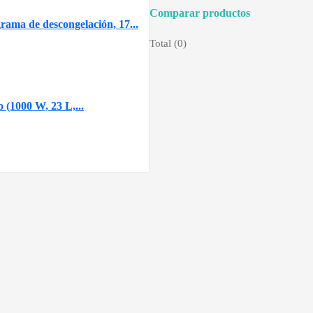
Comparar productos
ama de descongelación, 17...
Total (
0
)
(1000 W, 23 L,...