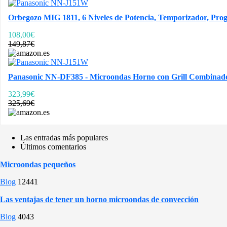
Orbegozo MIG 1811, 6 Niveles de Potencia, Temporizador, Progr
108,00€
149,87€
Panasonic NN-DF385 - Microondas Horno con Grill Combinado 
323,99€
325,69€
Las entradas más populares
Últimos comentarios
Microondas pequeños
Blog
12441
Las ventajas de tener un horno microondas de convección
Blog
4043