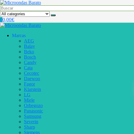
0,00
€
0
Marcas
AEG
Balay
Beko
Bosch
Candy
Cata
Cecotec
Daewoo
Fagor
Klarstein
LG
Miele
Orbegozo
Panasonic
Samsung
Severin
Sharp
Siemens