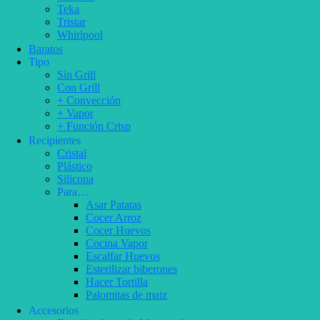
Teka
Tristar
Whirlpool
Baratos
Tipo
Sin Grill
Con Grill
+ Convección
+ Vapor
+ Función Crisp
Recipientes
Cristal
Plástico
Silicona
Para…
Asar Patatas
Cocer Arroz
Cocer Huevos
Cocina Vapor
Escalfar Huevos
Esterilizar biberones
Hacer Tortilla
Palomitas de maiz
Accesorios