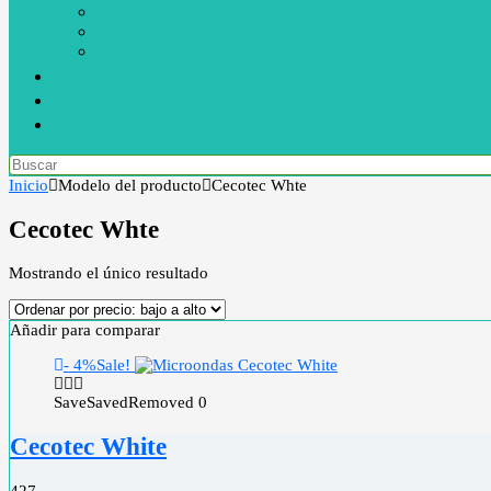
Inicio
Modelo del producto
Cecotec Whte
Cecotec Whte
Mostrando el único resultado
Añadir para comparar
- 4%
Sale!
Save
Saved
Removed
0
Cecotec White
4
27