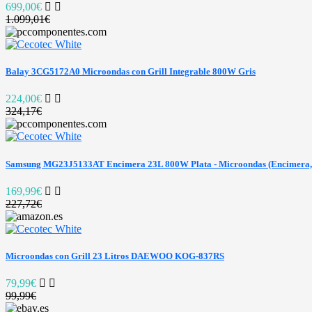
699,00€
1.099,01€
Balay 3CG5172A0 Microondas con Grill Integrable 800W Gris
224,00€
324,17€
Samsung MG23J5133AT Encimera 23L 800W Plata - Microondas (Encimera, 2
169,99€
227,72€
Microondas con Grill 23 Litros DAEWOO KOG-837RS
79,99€
99,99€