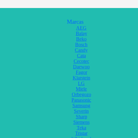
Marcas
AEG
Balay
Beko
Bosch
Candy
Cata
Cecotec
Daewoo
Fagor
Klarstein
LG
Miele
Orbegozo
Panasonic
Samsung
Severin
Sharp
Siemens
Teka
Tristar