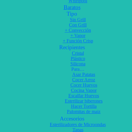
Whirlpool
Baratos
Tipo
Sin Grill
Con Grill
+ Convección
+ Vapor
+ Función Crisp
Recipientes
Cristal
Plástico
Silicona
Para…
Asar Patatas
Cocer Arroz
Cocer Huevos
Cocina Vapor
Escalfar Huevos
Esterilizar biberones
Hacer Tortilla
Palomitas de maiz
Accesorios
Esterilizadores de Microondas
Tapas