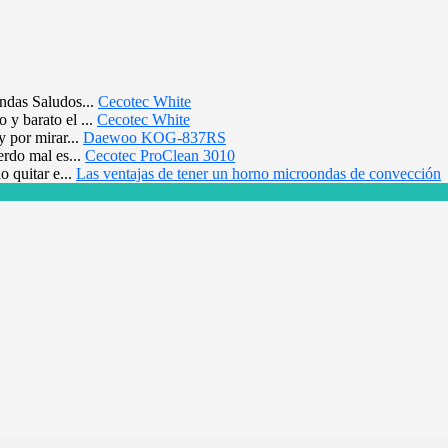
ndas Saludos...
Cecotec White
 y barato el ...
Cecotec White
y por mirar...
Daewoo KOG-837RS
erdo mal es...
Cecotec ProClean 3010
o quitar e...
Las ventajas de tener un horno microondas de convección