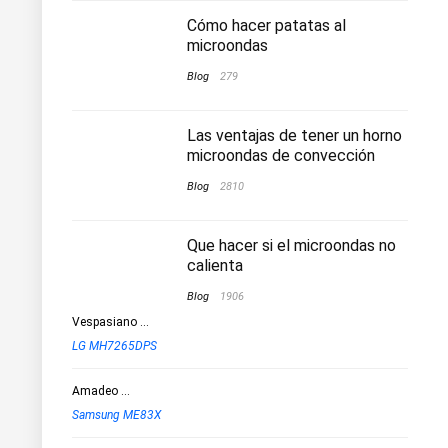
Cómo hacer patatas al
microondas
Blog
279
Las ventajas de tener un horno
microondas de convección
Blog
2810
Que hacer si el microondas no
calienta
Blog
1906
Vespasiano
...
LG MH7265DPS
Amadeo
...
Samsung ME83X