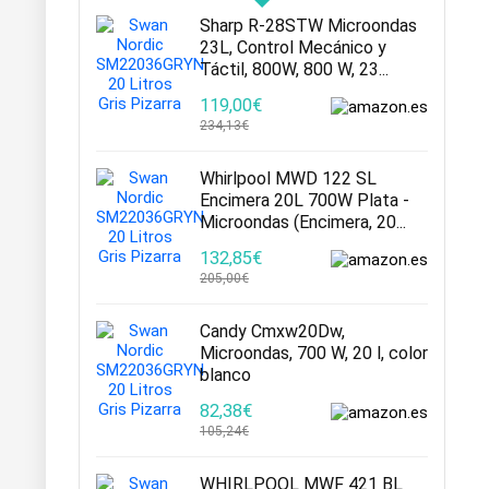
Sharp R-28STW Microondas
23L, Control Mecánico y
Táctil, 800W, 800 W, 23...
119,00€
234,13€
Whirlpool MWD 122 SL
Encimera 20L 700W Plata -
Microondas (Encimera, 20...
132,85€
205,00€
Candy Cmxw20Dw,
Microondas, 700 W, 20 l, color
blanco
82,38€
105,24€
WHIRLPOOL MWF 421 BL