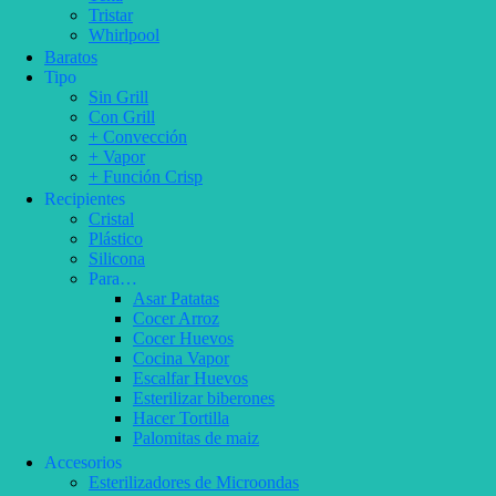
Tristar
Whirlpool
Baratos
Tipo
Sin Grill
Con Grill
+ Convección
+ Vapor
+ Función Crisp
Recipientes
Cristal
Plástico
Silicona
Para…
Asar Patatas
Cocer Arroz
Cocer Huevos
Cocina Vapor
Escalfar Huevos
Esterilizar biberones
Hacer Tortilla
Palomitas de maiz
Accesorios
Esterilizadores de Microondas