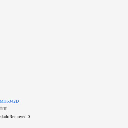
rdado
Removed
0