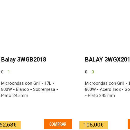
Balay 3WGB2018
BALAY 3WGX201
0
1
0
0
Microondas con Grill - 17L -
Microondas con Grill - 
800W - Blanco - Sobremesa -
800W - Acero Inox - S
Plato 245 mm
- Plato 245 mm
COMPRAR
62,68
€
108,00
€