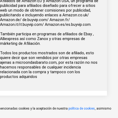
Afiliados de Amazon EU y Amazon USA, un programa de
publicidad para afiliados diseñado para ofrecer a sitios
web un modo de obtener comisiones por publicidad,
publicitando e incluyendo enlaces a Amazon.co.uk/
Amazon.de/ de.buyvip.com/ Amazon.fr/
Amazon.it/it.buyvip.com/ Amazon.es/es.buyvip.com.
También participa en programas de afiliados de Ebay ,
Alliexpress así como Zanox y otras empresas de
márketing de Afiliación.
Todos los productos mostrados son de afiliado, esto
quiere decir que son vendidos por otras empresas
ajenas a microondasbarato.com, por esta razón no nos
hacemos responsables de cualquier incidencia
relacionada con la compra y tampoco con los
productos adquiridos
 mencionadas cookies y la aceptación de nuestra
política de cookies
, asimismo