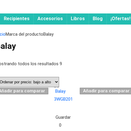
Recipientes
Accesorios
Libros
Blog
¡Ofertas!
icio
Marca del producto
Balay
alay
strando todos los resultados 9
Añadir para comparar
Añadir para comparar
Guardar
0