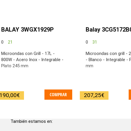
BALAY 3WGX1929P
Balay 3CG5172B
0
21
0
31
Microondas con Grill - 17L -
Microondas con grill - 
800W - Acero Inox - Integrable -
- Blanco - Integrable - 
Plato 245 mm
mm
COMPRAR
190,00
€
207,25
€
También estamos en: