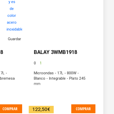
Guardar
0
8
BALAY 3WMB1918
0
1
17L -
Microondas - 17L - 800W -
obremesa
Blanco - Integrable - Plato 245
mm
COMPRAR
COMPRAR
122,50
€