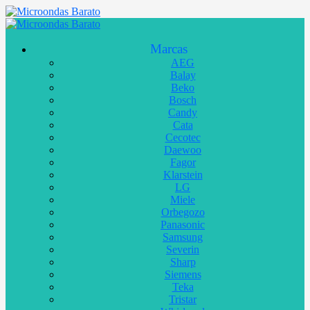
Marcas
AEG
Balay
Beko
Bosch
Candy
Cata
Cecotec
Daewoo
Fagor
Klarstein
LG
Miele
Orbegozo
Panasonic
Samsung
Severin
Sharp
Siemens
Teka
Tristar