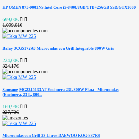
HP OMEN 875-0003NS Intel Core i5-8400/8GB/1TB+256GB SSD/GTX1060
699,00€
1.099,01€
Balay 3CG5172A0 Microondas con Grill Integrable 800W Gris
224,00€
324,17€
Samsung MG23J5133AT Encimera 23L 800W Plata - Microondas
(Encimera, 23 L, 800...
169,99€
227,72€
Microondas con Grill 23 Litros DAEWOO KOG-837RS