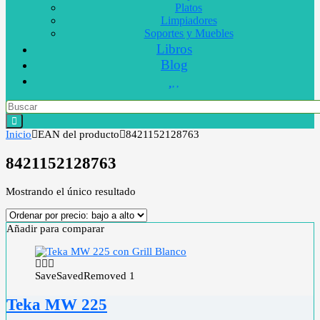
Platos
Limpiadores
Soportes y Muebles
Libros
Blog
Inicio
EAN del producto
8421152128763
8421152128763
Mostrando el único resultado
Añadir para comparar
Save
Saved
Removed
1
Teka MW 225