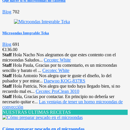
Que hacer si el microondas no calienta
Blog
702
Microondas Integrable Teka
Blog
691
€136.00
Staff
Hola Nacho Nos alegramos de que estes contento con el
microondas Saludos...
Cecotec White
Staff
Hola Paula, Gracias por tu comentario, es un microondas
sencillo y barato el ...
Cecotec White
Staff
Hola Antonio Nos alegra que te guste el diseño, lo del
pulsador y por mirar...
Daewoo KOG-837RS
Staff
Hola Patricia, Nos alegra que todo haya llegado bien, si no
recuerdo mal es...
Cecotec ProClean 3010
Staff
Hola, Gracias por contactar. En principio no debería ser
necesario quitar e...
Las ventajas de tener un horno microondas de
convección
NUESTRAS ÚLTIMAS RECETAS
Cómo preparar pescado en el microondas