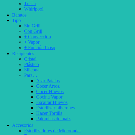
Tristar
Whirlpool
Baratos
Tipo
Sin Grill
Con Grill
+ Convección
+ Vapor
+ Función Crisp
Recipientes
Cristal
Plástico
Silicona
Para…
Asar Patatas
Cocer Arroz
Cocer Huevos
Cocina Vapor
Escalfar Huevos
Esterilizar biberones
Hacer Tortilla
Palomitas de maiz
Accesorios
Esterilizadores de Microondas