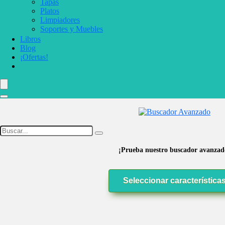
Tapas
Platos
Limpiadores
Soportes y Muebles
Libros
Blog
¡Ofertas!
¡Prueba nuestro buscador avanzad
Seleccionar característica