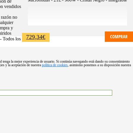
Microondas - 21L - 900W - Cristal Negro - Integrable
son de
son vendidos
 razón no
alquier
ompra y
iridos
COMPRAR
729,34
€
- Todos los
ted tenga la mejor experiencia de usuario. Si continúa navegando está dando su consentimiento
ies y la aceptación de nuestra
política de cookies
, asimismo ponemos a su disposición nuestra