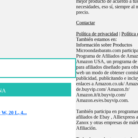
mejor producto de acuerdo a tu
necesidades, eso sí, siempre al 
precio.
Contactar
Política de privacidad
|
Política
También estamos en:
Información sobre Productos
Microondasbarato.com participa
Programa de Afiliados de Ama
Amazon USA, un programa de 
para afiliados diseñado para ofre
web un modo de obtener comisi
publicidad, publicitando e incl
enlaces a Amazon.co.uk/ Amaz
de.buyvip.com/ Amazon.fr/
NA
Amazon.it/it.buyvip.com/
Amazon.es/es.buyvip.com.
También participa en programas
W, 20 L, 4...
afiliados de Ebay , Alliexpress 
Zanox y otras empresas de márk
Afiliación.