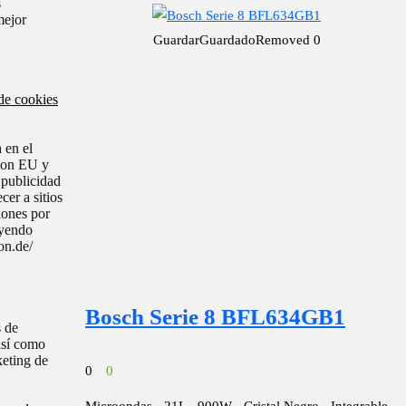
s
mejor
Guardar
Guardado
Removed
0
 de cookies
 en el
zon EU y
publicidad
cer a sitios
ones por
uyendo
on.de/
Bosch Serie 8 BFL634GB1
 de
así como
eting de
0
0