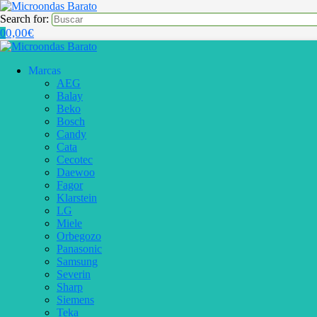
Search for:
0,00
€
0
Marcas
AEG
Balay
Beko
Bosch
Candy
Cata
Cecotec
Daewoo
Fagor
Klarstein
LG
Miele
Orbegozo
Panasonic
Samsung
Severin
Sharp
Siemens
Teka