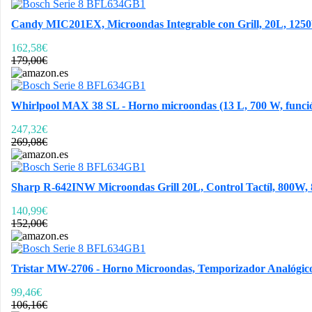
Candy MIC201EX, Microondas Integrable con Grill, 20L, 1250W, 
162,58€
179,00€
Whirlpool MAX 38 SL - Horno microondas (13 L, 700 W, funció
247,32€
269,08€
Sharp R-642INW Microondas Grill 20L, Control Tactíl, 800W, 80
140,99€
152,00€
Tristar MW-2706 - Horno Microondas, Temporizador Analógico,
99,46€
106,16€