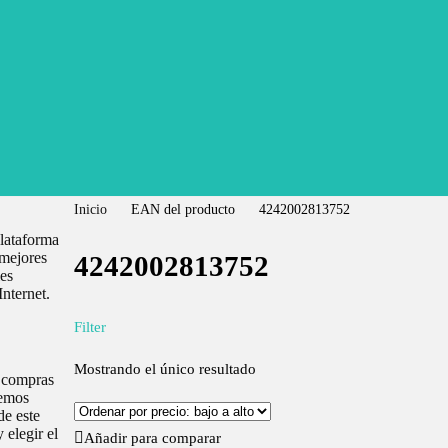
Inicio
EAN del producto
4242002813752
lataforma
 mejores
4242002813752
les
Internet.
Filter
Mostrando el único resultado
 compras
remos
de este
elegir el
Añadir para comparar