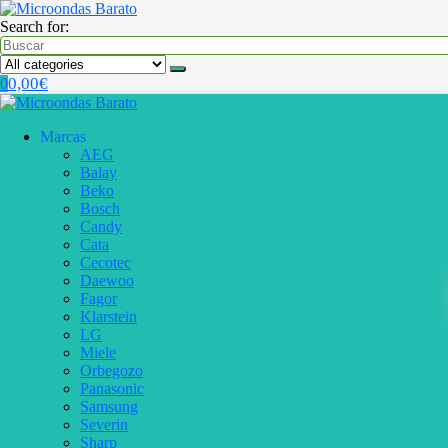
Search for:
0,00
€
0
Marcas
AEG
Balay
Beko
Bosch
Candy
Cata
Cecotec
Daewoo
Fagor
Klarstein
LG
Miele
Orbegozo
Panasonic
Samsung
Severin
Sharp