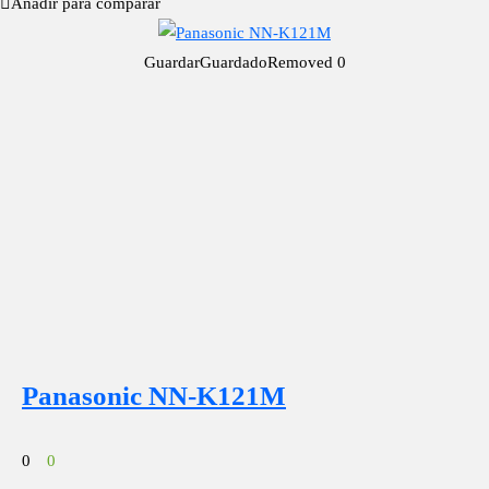
Añadir para comparar
Guardar
Guardado
Removed
0
Panasonic NN-K121M
0
0