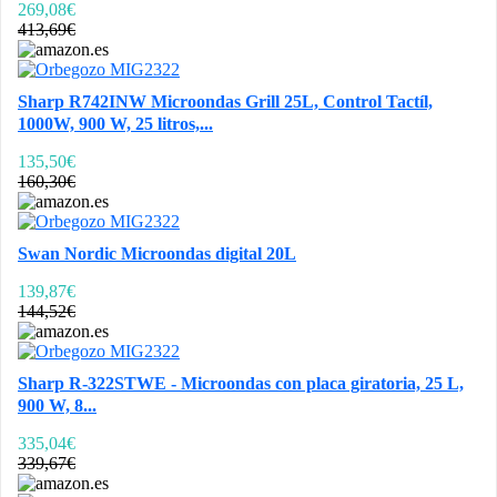
269,08€
413,69€
Sharp R742INW Microondas Grill 25L, Control Tactíl,
1000W, 900 W, 25 litros,...
135,50€
160,30€
Swan Nordic Microondas digital 20L
139,87€
144,52€
Sharp R-322STWE - Microondas con placa giratoria, 25 L,
900 W, 8...
335,04€
339,67€