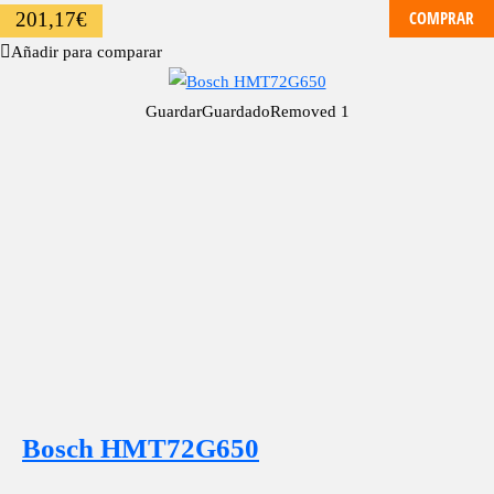
COMPRAR
201,17
€
Añadir para comparar
Guardar
Guardado
Removed
1
Bosch HMT72G650