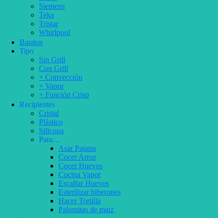
Siemens
Teka
Tristar
Whirlpool
Baratos
Tipo
Sin Grill
Con Grill
+ Convección
+ Vapor
+ Función Crisp
Recipientes
Cristal
Plástico
Silicona
Para…
Asar Patatas
Cocer Arroz
Cocer Huevos
Cocina Vapor
Escalfar Huevos
Esterilizar biberones
Hacer Tortilla
Palomitas de maiz