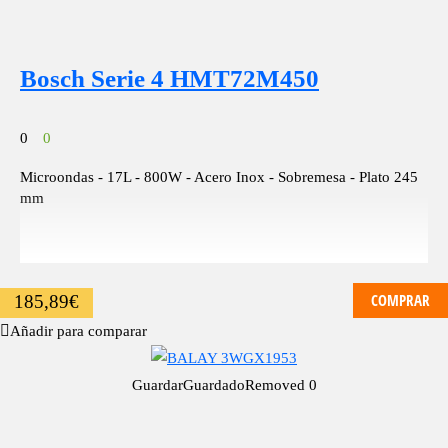
Bosch Serie 4 HMT72M450
0
0
Microondas - 17L - 800W - Acero Inox - Sobremesa - Plato 245
mm
COMPRAR
185,89
€
Añadir para comparar
Guardar
Guardado
Removed
0