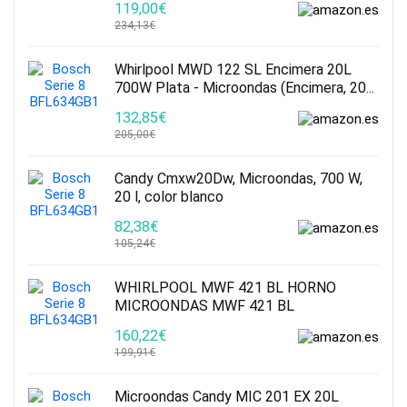
119,00€
234,13€
Whirlpool MWD 122 SL Encimera 20L
700W Plata - Microondas (Encimera, 20...
132,85€
205,00€
Candy Cmxw20Dw, Microondas, 700 W,
20 l, color blanco
82,38€
105,24€
WHIRLPOOL MWF 421 BL HORNO
MICROONDAS MWF 421 BL
160,22€
199,91€
Microondas Candy MIC 201 EX 20L