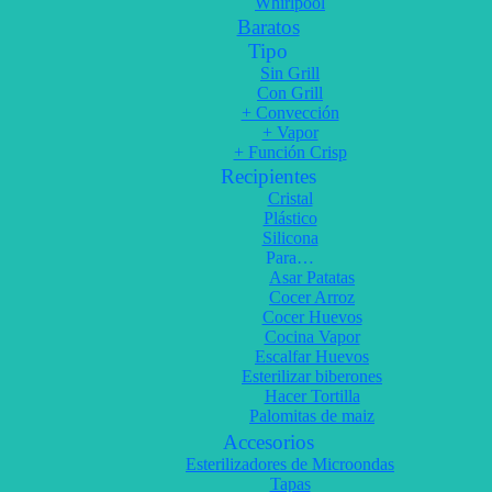
Whirlpool
Baratos
Tipo
Sin Grill
Con Grill
+ Convección
+ Vapor
+ Función Crisp
Recipientes
Cristal
Plástico
Silicona
Para…
Asar Patatas
Cocer Arroz
Cocer Huevos
Cocina Vapor
Escalfar Huevos
Esterilizar biberones
Hacer Tortilla
Palomitas de maiz
Accesorios
Esterilizadores de Microondas
Tapas