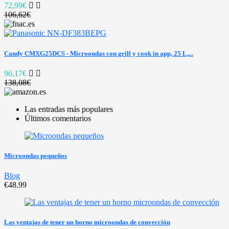
72,99€
106,62€
Candy CMXG25DCS - Microondas con grill y cook in app, 25 L,...
96,17€
138,08€
Las entradas más populares
Últimos comentarios
Microondas pequeños
Blog
€48.99
Las ventajas de tener un horno microondas de convección