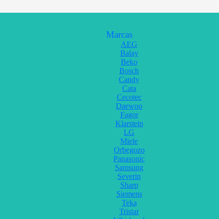
Marcas
AEG
Balay
Beko
Bosch
Candy
Cata
Cecotec
Daewoo
Fagor
Klarstein
LG
Miele
Orbegozo
Panasonic
Samsung
Severin
Sharp
Siemens
Teka
Tristar