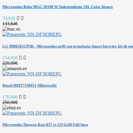
Microondas Beko MGC 20100 W Independiente 20L Color blanco
74,92€
133,64€
LG MH6565CPSK - Microondas grill con tecnología Smart Inverter, kit de enca
154,65€
229,99€
Bosch HMT75M451 Mikrowelle
170,90€
250,90€
Microondas Daewoo Kog-837 rs 23l Grill Full Inox