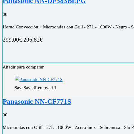
Panasonic NN-DF383BEPG
0
0
Horno Convección + Microondas con Grill - 27L - 1000W - Negro - So
299,00
€
206,82
€
Añadir para comparar
Save
Saved
Removed
1
Panasonic NN-CF771S
0
0
Microondas con Grill - 27L - 1000W - Acero Inox - Sobremesa - Sin P