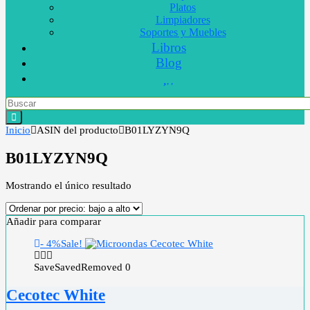
Platos
Limpiadores
Soportes y Muebles
Libros
Blog
Inicio
ASIN del producto
B01LYZYN9Q
B01LYZYN9Q
Mostrando el único resultado
Añadir para comparar
- 4%
Sale!
Save
Saved
Removed
0
Cecotec White