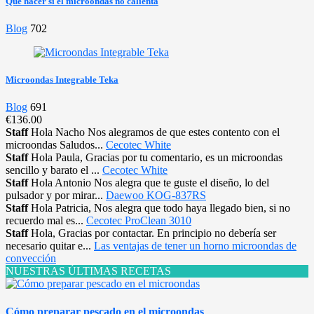
Que hacer si el microondas no calienta
Blog
702
Microondas Integrable Teka
Blog
691
€136.00
Staff
Hola Nacho Nos alegramos de que estes contento con el
microondas Saludos...
Cecotec White
Staff
Hola Paula, Gracias por tu comentario, es un microondas
sencillo y barato el ...
Cecotec White
Staff
Hola Antonio Nos alegra que te guste el diseño, lo del
pulsador y por mirar...
Daewoo KOG-837RS
Staff
Hola Patricia, Nos alegra que todo haya llegado bien, si no
recuerdo mal es...
Cecotec ProClean 3010
Staff
Hola, Gracias por contactar. En principio no debería ser
necesario quitar e...
Las ventajas de tener un horno microondas de
convección
NUESTRAS ÚLTIMAS RECETAS
Cómo preparar pescado en el microondas