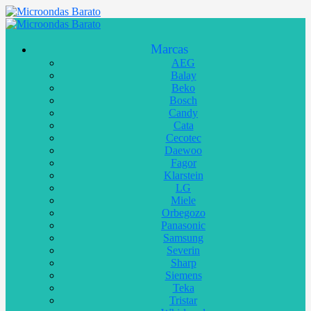
Marcas
AEG
Balay
Beko
Bosch
Candy
Cata
Cecotec
Daewoo
Fagor
Klarstein
LG
Miele
Orbegozo
Panasonic
Samsung
Severin
Sharp
Siemens
Teka
Tristar