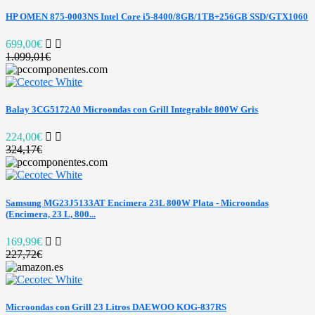
HP OMEN 875-0003NS Intel Core i5-8400/8GB/1TB+256GB SSD/GTX1060
699,00€
1.099,01€
Balay 3CG5172A0 Microondas con Grill Integrable 800W Gris
224,00€
324,17€
Samsung MG23J5133AT Encimera 23L 800W Plata - Microondas
(Encimera, 23 L, 800...
169,99€
227,72€
Microondas con Grill 23 Litros DAEWOO KOG-837RS