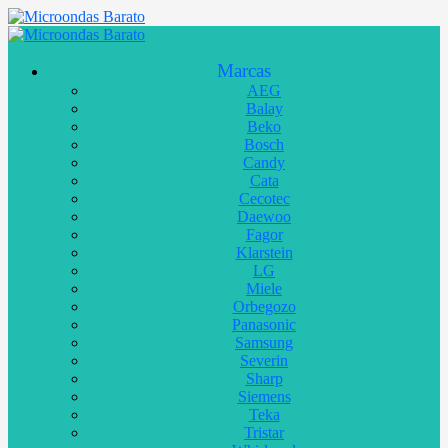
Marcas
AEG
Balay
Beko
Bosch
Candy
Cata
Cecotec
Daewoo
Fagor
Klarstein
LG
Miele
Orbegozo
Panasonic
Samsung
Severin
Sharp
Siemens
Teka
Tristar