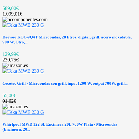
589,00€
1.099,01€
Daewoo KOC-9Q4T Microondas, 28 litros, digital, grill, acero inoxidable,
900 W, Otro,...
129,99€
239,75€
Cecotec Grill - Microondas con grill, input 1200 W, output 700W, grill...
55,00€
91,62€
Whirlpool MWD 122 SL Encimera 20L 700W Plata - Microondas
(Encimera, 20...