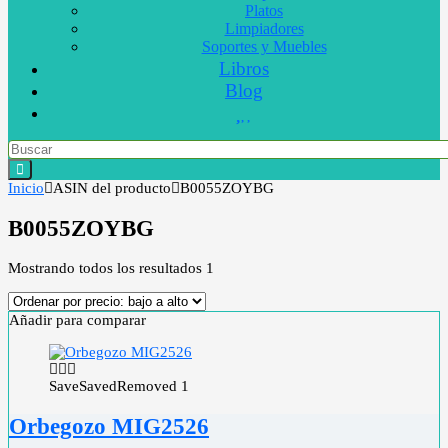
Platos
Limpiadores
Soportes y Muebles
Libros
Blog
Inicio
ASIN del producto
B0055ZOYBG
B0055ZOYBG
Mostrando todos los resultados 1
Añadir para comparar
Save
Saved
Removed
1
Orbegozo MIG2526