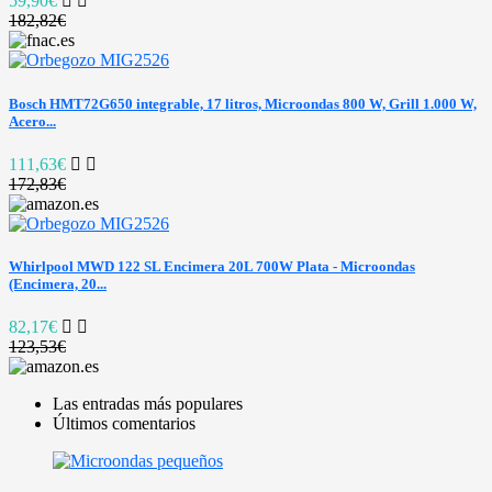
59,90€
182,82€
Bosch HMT72G650 integrable, 17 litros, Microondas 800 W, Grill 1.000 W,
Acero...
111,63€
172,83€
Whirlpool MWD 122 SL Encimera 20L 700W Plata - Microondas
(Encimera, 20...
82,17€
123,53€
Las entradas más populares
Últimos comentarios