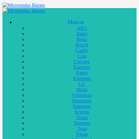
Marcas
AEG
Balay
Beko
Bosch
Candy
Cata
Cecotec
Daewoo
Fagor
Klarstein
LG
Miele
Orbegozo
Panasonic
Samsung
Severin
Sharp
Siemens
Teka
Tristar