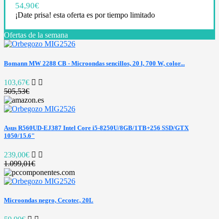
54,90
€
¡Date prisa! esta oferta es por tiempo limitado
Ofertas de la semana
Bomann MW 2288 CB - Microondas sencillos, 20 l, 700 W, color...
103,67€
505,53€
Asus R560UD-EJ387 Intel Core i5-8250U/8GB/1TB+256 SSD/GTX
1050/15.6"
239,00€
1.099,01€
Microondas negro, Cecotec, 20L