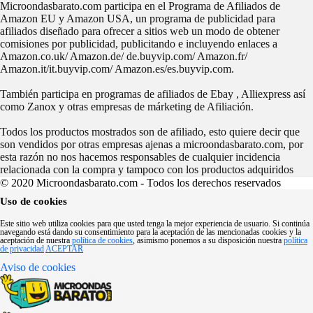
Microondasbarato.com participa en el Programa de Afiliados de
Amazon EU y Amazon USA, un programa de publicidad para
afiliados diseñado para ofrecer a sitios web un modo de obtener
comisiones por publicidad, publicitando e incluyendo enlaces a
Amazon.co.uk/ Amazon.de/ de.buyvip.com/ Amazon.fr/
Amazon.it/it.buyvip.com/ Amazon.es/es.buyvip.com.
También participa en programas de afiliados de Ebay , Alliexpress así
como Zanox y otras empresas de márketing de Afiliación.
Todos los productos mostrados son de afiliado, esto quiere decir que
son vendidos por otras empresas ajenas a microondasbarato.com, por
esta razón no nos hacemos responsables de cualquier incidencia
relacionada con la compra y tampoco con los productos adquiridos
© 2020 Microondasbarato.com - Todos los derechos reservados
Uso de cookies
Este sitio web utiliza cookies para que usted tenga la mejor experiencia de usuario. Si continúa
navegando está dando su consentimiento para la aceptación de las mencionadas cookies y la
aceptación de nuestra
política de cookies
, asimismo ponemos a su disposición nuestra
política
de privacidad
ACEPTAR
Aviso de cookies