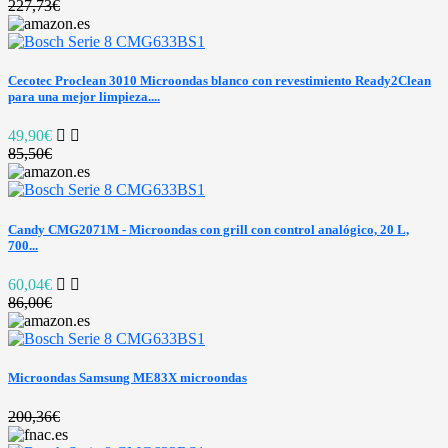
227,73€
Cecotec Proclean 3010 Microondas blanco con revestimiento Ready2Clean
para una mejor limpieza....
49,90€
85,50€
Candy CMG2071M - Microondas con grill con control analógico, 20 L,
700...
60,04€
86,00€
Microondas Samsung ME83X microondas
200,36€