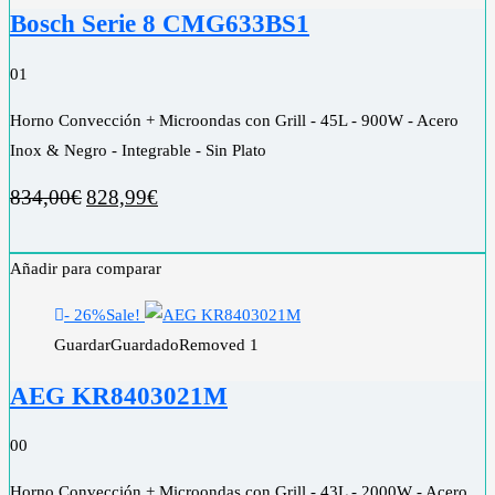
Bosch Serie 8 CMG633BS1
0
1
Horno Convección + Microondas con Grill - 45L - 900W - Acero
Inox & Negro - Integrable - Sin Plato
834,00
€
828,99
€
Añadir para comparar
- 26%
Sale!
Guardar
Guardado
Removed
1
AEG KR8403021M
0
0
Horno Convección + Microondas con Grill - 43L - 2000W - Acero