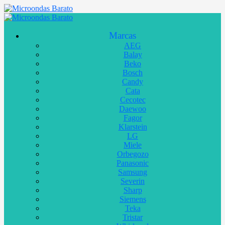
Marcas
AEG
Balay
Beko
Bosch
Candy
Cata
Cecotec
Daewoo
Fagor
Klarstein
LG
Miele
Orbegozo
Panasonic
Samsung
Severin
Sharp
Siemens
Teka
Tristar