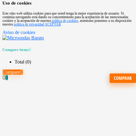
Uso de cookies
Este sitio web utiliza cookies para que usted tenga la mejor experiencia de usuario. Si
continúa navegando está dando su consentimiento para la aceptación de las mencionadas
cookies y la aceptación de nuestra
política de cookies
, asimismo ponemos a su disposición
nuestra
política de privacidad
ACEPTAR
Aviso de cookies
Compare items
Total (
0
)
Compare
0
COMPRAR
COMPRAR
COMPRAR