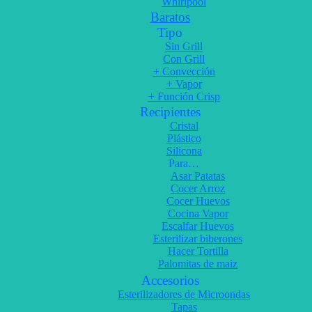
Whirlpool
Baratos
Tipo
Sin Grill
Con Grill
+ Convección
+ Vapor
+ Función Crisp
Recipientes
Cristal
Plástico
Silicona
Para…
Asar Patatas
Cocer Arroz
Cocer Huevos
Cocina Vapor
Escalfar Huevos
Esterilizar biberones
Hacer Tortilla
Palomitas de maiz
Accesorios
Esterilizadores de Microondas
Tapas