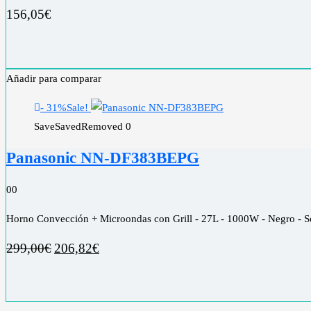
156,05
€
Añadir para comparar
- 31%
Sale!
Save
Saved
Removed
0
Panasonic NN-DF383BEPG
0
0
Horno Convección + Microondas con Grill - 27L - 1000W - Negro - So
299,00
€
206,82
€