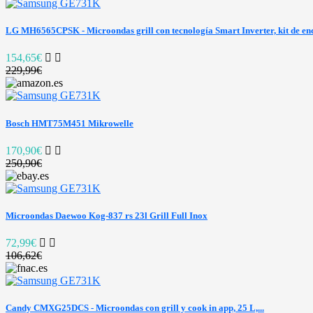
LG MH6565CPSK - Microondas grill con tecnología Smart Inverter, kit de enca
154,65€
229,99€
Bosch HMT75M451 Mikrowelle
170,90€
250,90€
Microondas Daewoo Kog-837 rs 23l Grill Full Inox
72,99€
106,62€
Candy CMXG25DCS - Microondas con grill y cook in app, 25 L,...