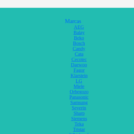
Marcas
AEG
Balay
Beko
Bosch
Candy
Cata
Cecotec
Daewoo
Fagor
Klarstein
LG
Miele
Orbegozo
Panasonic
Samsung
Severin
Sharp
Siemens
Teka
Tristar