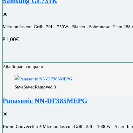
Samsung GE731K
0
0
Microondas con Grill - 20L - 750W - Blanco - Sobremesa - Plato 28
81,00
€
Añadir para comparar
Save
Saved
Removed
0
Panasonic NN-DF385MEPG
0
0
Horno Convección + Microondas con Grill - 23L - 1000W - Acero Inox