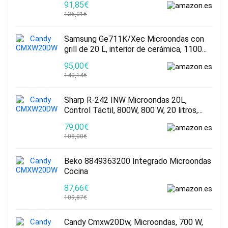
91,85€
136,01€
Samsung Ge711K/Xec Microondas con
grill de 20 L, interior de cerámica, 1100...
95,00€
140,14€
Sharp R-242 INW Microondas 20L,
Control Táctil, 800W, 800 W, 20 litros,...
79,00€
108,00€
Beko 8849363200 Integrado Microondas
Cocina
87,66€
109,87€
Candy Cmxw20Dw, Microondas, 700 W,