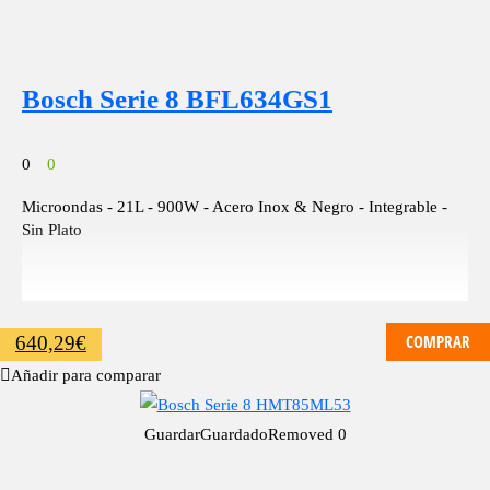
Bosch Serie 8 BFL634GS1
0
0
Microondas - 21L - 900W - Acero Inox & Negro - Integrable -
Sin Plato
COMPRAR
640,29
€
Añadir para comparar
Guardar
Guardado
Removed
0