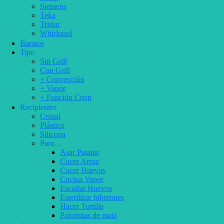
Siemens
Teka
Tristar
Whirlpool
Baratos
Tipo
Sin Grill
Con Grill
+ Convección
+ Vapor
+ Función Crisp
Recipientes
Cristal
Plástico
Silicona
Para…
Asar Patatas
Cocer Arroz
Cocer Huevos
Cocina Vapor
Escalfar Huevos
Esterilizar biberones
Hacer Tortilla
Palomitas de maiz