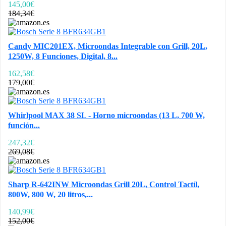
145,00€
184,34€
Candy MIC201EX, Microondas Integrable con Grill, 20L,
1250W, 8 Funciones, Digital, 8...
162,58€
179,00€
Whirlpool MAX 38 SL - Horno microondas (13 L, 700 W,
función...
247,32€
269,08€
Sharp R-642INW Microondas Grill 20L, Control Tactíl,
800W, 800 W, 20 litros,...
140,99€
152,00€