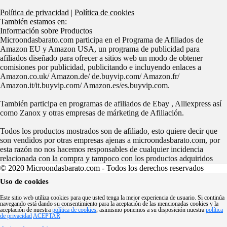
Política de privacidad
|
Política de cookies
También estamos en:
Información sobre Productos
Microondasbarato.com participa en el Programa de Afiliados de
Amazon EU y Amazon USA, un programa de publicidad para
afiliados diseñado para ofrecer a sitios web un modo de obtener
comisiones por publicidad, publicitando e incluyendo enlaces a
Amazon.co.uk/ Amazon.de/ de.buyvip.com/ Amazon.fr/
Amazon.it/it.buyvip.com/ Amazon.es/es.buyvip.com.
También participa en programas de afiliados de Ebay , Alliexpress así
como Zanox y otras empresas de márketing de Afiliación.
Todos los productos mostrados son de afiliado, esto quiere decir que
son vendidos por otras empresas ajenas a microondasbarato.com, por
esta razón no nos hacemos responsables de cualquier incidencia
relacionada con la compra y tampoco con los productos adquiridos
© 2020 Microondasbarato.com - Todos los derechos reservados
Uso de cookies
Este sitio web utiliza cookies para que usted tenga la mejor experiencia de usuario. Si continúa
navegando está dando su consentimiento para la aceptación de las mencionadas cookies y la
aceptación de nuestra
política de cookies
, asimismo ponemos a su disposición nuestra
política
de privacidad
ACEPTAR