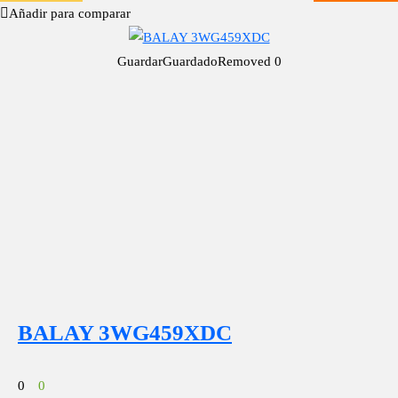
Añadir para comparar
Guardar
Guardado
Removed
0
BALAY 3WG459XDC
0
0