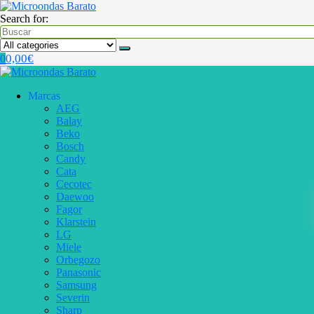
Search for:
0,00
€
0
Marcas
AEG
Balay
Beko
Bosch
Candy
Cata
Cecotec
Daewoo
Fagor
Klarstein
LG
Miele
Orbegozo
Panasonic
Samsung
Severin
Sharp