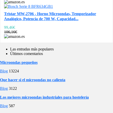
Tristar MW-2706 - Horno Microondas, Temporizador
Analógico, Potencia de 700 W, Capacidad...
99,46€
106,16€
Las entradas más populares
Últimos comentarios
Microondas pequeños
Blog
13224
Que hacer si el microondas no calienta
Blog
3122
Los mejores microondas industriales para hostelería
Blog
587