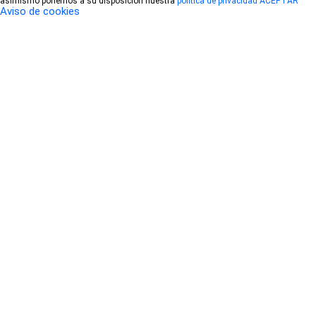
asimismo ponemos a su disposición nuestra
política de privacidad
ACEPTAR
Aviso de cookies