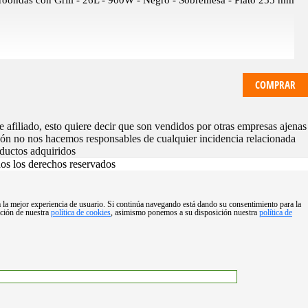
roondas con Grill - 26L - 900W - Negro - Sobremesa - Plato 255 mm
COMPRAR
 afiliado, esto quiere decir que son vendidos por otras empresas ajenas
zón no nos hacemos responsables de cualquier incidencia relacionada
ductos adquiridos
s los derechos reservados
ga la mejor experiencia de usuario. Si continúa navegando está dando su consentimiento para la
ación de nuestra
política de cookies
, asimismo ponemos a su disposición nuestra
política de