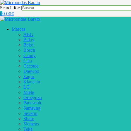
Search for:
0,00
€
0
Marcas
AEG
Balay
Beko
Bosch
Candy
Cata
Cecotec
Daewoo
Fagor
Klarstein
LG
Miele
Orbegozo
Panasonic
Samsung
Severin
Sharp
Siemens
Teka