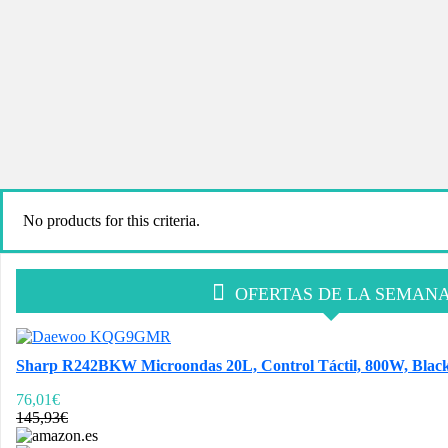
No products for this criteria.
OFERTAS DE LA SEMAN
Sharp R242BKW Microondas 20L, Control Táctil, 800W, Black, 
76,01€
145,93€