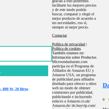
gracias a esto podremos
facilitarte los mejores precios
y de este modo podrás
buscar, comparar y elegir el
mejor producto de acuerdo a
tus necesidades, eso sí,
siempre al mejor precio.
Contactar
Política de privacidad
|
Política de cookies
También estamos en:
Información sobre Productos
Microondasbarato.com
participa en el Programa de
Afiliados de Amazon EU y
A
Amazon USA, un programa
de publicidad para afiliados
diseñado para ofrecer a sitios
D
web un modo de obtener
800 W, 20 litros
comisiones por publicidad,
publicitando e incluyendo
0
enlaces a Amazon.co.uk/
Amazon.de/ de.buyvip.com/