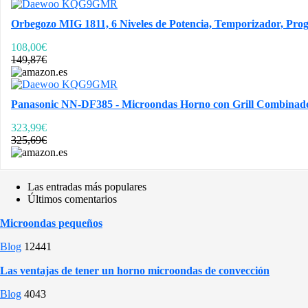
Orbegozo MIG 1811, 6 Niveles de Potencia, Temporizador, Progr
108,00€
149,87€
Panasonic NN-DF385 - Microondas Horno con Grill Combinado 
323,99€
325,69€
Las entradas más populares
Últimos comentarios
Microondas pequeños
Blog
12441
Las ventajas de tener un horno microondas de convección
Blog
4043