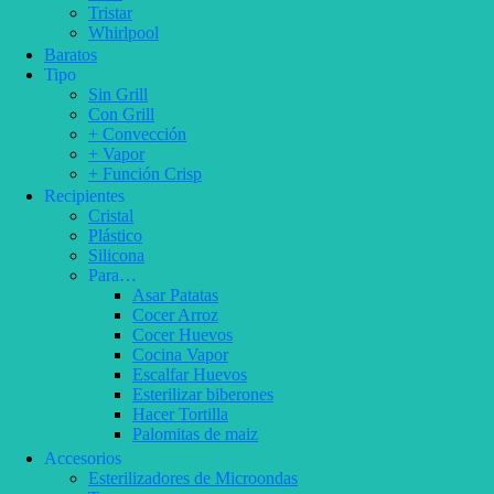
Tristar
Whirlpool
Baratos
Tipo
Sin Grill
Con Grill
+ Convección
+ Vapor
+ Función Crisp
Recipientes
Cristal
Plástico
Silicona
Para…
Asar Patatas
Cocer Arroz
Cocer Huevos
Cocina Vapor
Escalfar Huevos
Esterilizar biberones
Hacer Tortilla
Palomitas de maiz
Accesorios
Esterilizadores de Microondas