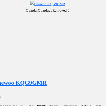
Guardar
Guardado
Removed
0
aewoo KQG9GMR
0