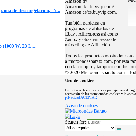
Mic
Amazon.fr/
Amazon.it/it.buyvip.com/
ama de descongelación, 17...
Amazon.es/es.buyvip.com.
También participa en
programas de afiliados de
Ebay , Alliexpress así como
Zanox y otras empresas de
márketing de Afiliación.
(1000 W, 23 L,...
Todos los productos mostrados son de
a microondasbarato.com, por esta ra
con la compra y tampoco con los pro
© 2020 Microondasbarato.com - Todo
Uso de cookies
Este sitio web utiliza cookies para que usted ten
aceptación de las mencionadas cookies y la acept
privacidad
ACEPTAR
Aviso de cookies
Search for: