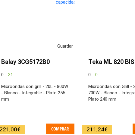
Guardar
0
Balay 3CG5172B0
Teka ML 820 BIS
0
31
0
0
Microondas con grill - 20L - 800W
Microondas con Grill - 
- Blanco - Integrable - Plato 255
700W - Blanco - Integra
mm
Plato 240 mm
COMPRAR
221,00
€
211,24
€