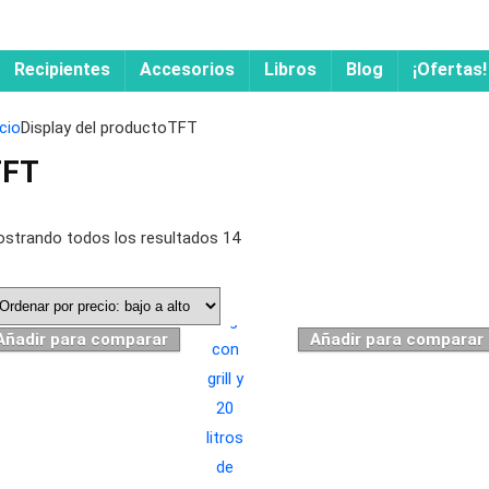
Recipientes
Accesorios
Libros
Blog
¡Ofertas!
icio
Display del producto
TFT
TFT
strando todos los resultados 14
Añadir para comparar
Añadir para comparar