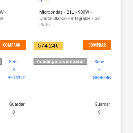
0
0
0W -
Microondas - 21L - 900W -
le
Cristal Blanco - Integrable - Sin
Plato
COMPRAR
COMPRAR
574,24
€
Añadir para comparar
Guardar
Guardar
0
0