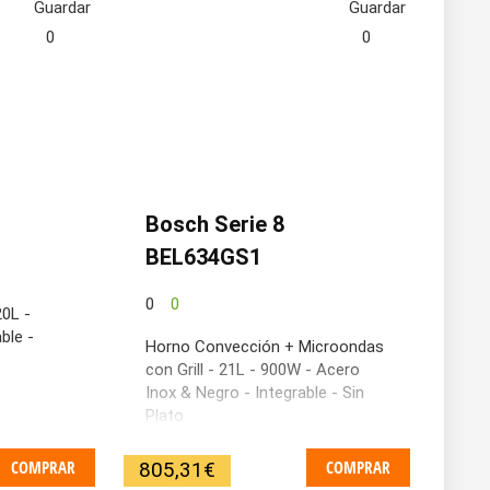
Guardar
Guardar
0
0
Bosch Serie 8
BEL634GS1
0
0
20L -
ble -
Horno Convección + Microondas
con Grill - 21L - 900W - Acero
Inox & Negro - Integrable - Sin
Plato
COMPRAR
COMPRAR
805,31
€