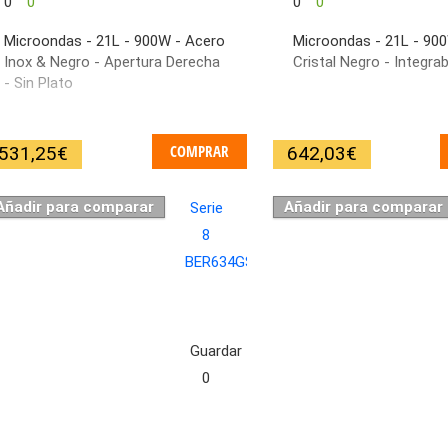
0
0
0
0
Microondas - 21L - 900W - Acero
Microondas - 21L - 90
Inox & Negro - Apertura Derecha
Cristal Negro - Integrab
- Sin Plato
COMPRAR
531,25
€
642,03
€
Añadir para comparar
Añadir para comparar
Guardar
0