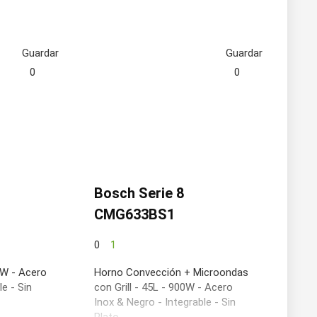
Guardar
Guardar
0
0
Bosch Serie 8
CMG633BS1
0
1
0W - Acero
Horno Convección + Microondas
e - Sin
con Grill - 45L - 900W - Acero
Inox & Negro - Integrable - Sin