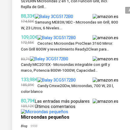
SEVERIN Microondas 2 en 1, con Función Grill, Incl.
Rejilla de Grill...
88,33€
174,50€
Samsung ME83X/XEC - Microondas sin Grill, 800
W, 23 Litros, 6 Niveles...
109,00€
172,55€
Cecotec Microondas ProClean 3160 Mirror.
Con Grill 800W y revestimiento Ready2Clean para...
83,71
Candy MIC201EX - Microondas integrable con grill y
marco, Potencia 800W-1000W, Capacidad...
133,98€
185,09€
Candy Cmxw20Dw, Microondas, 700 W, 20 l,
color blanco
80,79€
Las entradas más populares
Últimos comentarios
109,12€
Microondas pequeños
Blog
9998