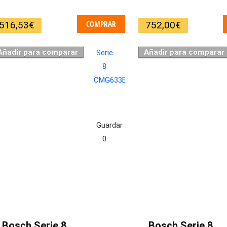
COMPRAR
516,53
€
752,00
€
Añadir para comparar
Añadir para comparar
Guardar
0
Bosch Serie 8
Bosch Serie 8