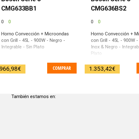
CMG633BB1
CMG636BS2
0
0
0
0
Horno Convección + Microondas
Horno Convección + M
con Grill - 45L - 900W - Negro -
con Grill - 45L - 900W 
Integrable - Sin Plato
Inox & Negro - Integrabl
Plato
COMPRAR
966,98
€
1.353,42
€
También estamos en: