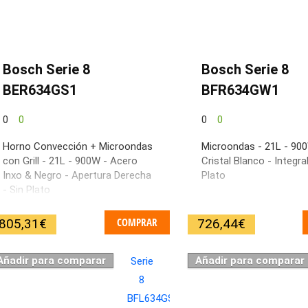
Bosch Serie 8
Bosch Serie 8
BER634GS1
BFR634GW1
0
0
0
0
Horno Convección + Microondas
Microondas - 21L - 90
con Grill - 21L - 900W - Acero
Cristal Blanco - Integra
Inxo & Negro - Apertura Derecha
Plato
- Sin Plato
COMPRAR
805,31
€
726,44
€
Añadir para comparar
Añadir para comparar