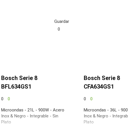
Guardar
0
Bosch Serie 8
Bosch Serie 8
BFL634GS1
CFA634GS1
0
0
0
0
Microondas - 21L - 900W - Acero
Microondas - 36L - 90
Inox & Negro - Integrable - Sin
Inox & Negro - Integrabl
Plato
Plato