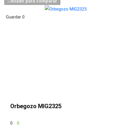
Añadir para comparar
Guardar
0
Orbegozo MIG2325
0
0