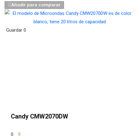
Añadir para comparar
Guardar
0
Candy CMW2070DW
0
9