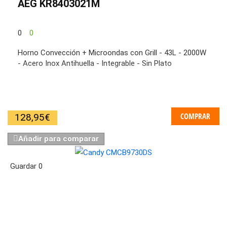
AEG KR8403021M
0
0
Horno Convección + Microondas con Grill - 43L - 2000W
- Acero Inox Antihuella - Integrable - Sin Plato
COMPRAR
128,95
€
Añadir para comparar
Guardar
0