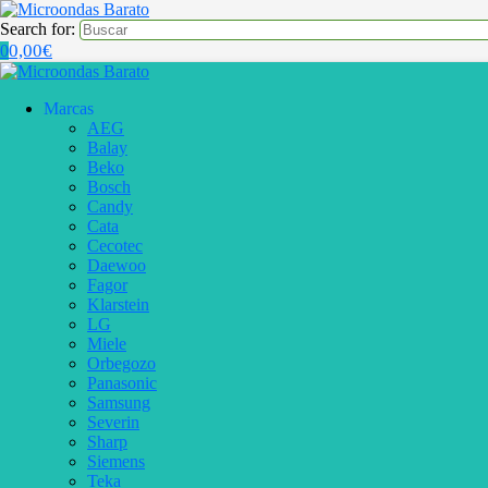
Search for:
0,00
€
0
Marcas
AEG
Balay
Beko
Bosch
Candy
Cata
Cecotec
Daewoo
Fagor
Klarstein
LG
Miele
Orbegozo
Panasonic
Samsung
Severin
Sharp
Siemens
Teka