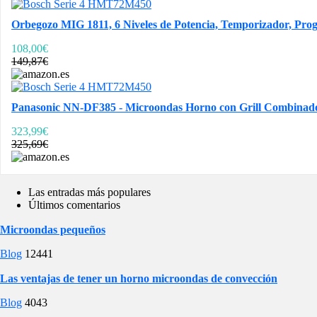
Orbegozo MIG 1811, 6 Niveles de Potencia, Temporizador, Progr
108,00€
149,87€
Panasonic NN-DF385 - Microondas Horno con Grill Combinado 
323,99€
325,69€
Las entradas más populares
Últimos comentarios
Microondas pequeños
Blog
12441
Las ventajas de tener un horno microondas de convección
Blog
4043