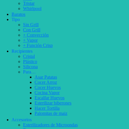
Tristar
Whirlpool
Baratos
Tipo
Sin Grill
Con Grill
+ Convección
+ Vapor
+ Función Crisp
Recipientes
Cristal
Plástico
Silicona
Para…
Asar Patatas
Cocer Arroz
Cocer Huevos
Cocina Vapor
Escalfar Huevos
Esterilizar biberones
Hacer Tortilla
Palomitas de maiz
Accesorios
Esterilizadores de Microondas