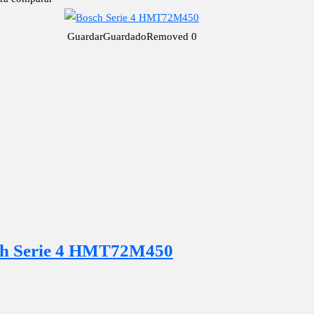
Guardar
Guardado
Removed
0
h Serie 4 HMT72M450