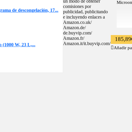
un modo de obtener
Microon
comisiones por
ama de descongelación, 17...
publicidad, publicitando
e incluyendo enlaces a
Amazon.co.uk/
Amazon.de/
de.buyvip.com/
Amazon.fr/
185,89
Amazon.it/it.buyvip.com/
(1000 W, 23 L,...
Añadir pa