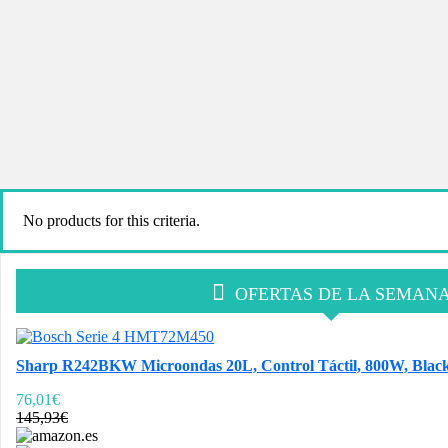
No products for this criteria.
OFERTAS DE LA SEMAN
Sharp R242BKW Microondas 20L, Control Táctil, 800W, Black, 
76,01€
145,93€