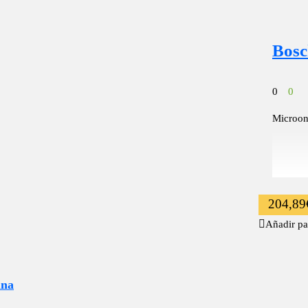
Bosc
0
0
Microon
204,89
Añadir pa
ina