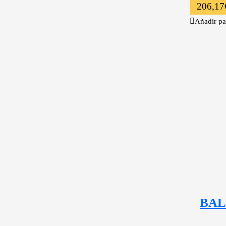
206,17
Añadir pa
BAL