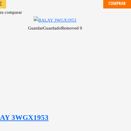
COMPRAR
€
ra comparar
Guardar
Guardado
Removed
0
AY 3WGX1953