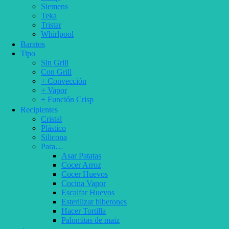
Siemens
Teka
Tristar
Whirlpool
Baratos
Tipo
Sin Grill
Con Grill
+ Convección
+ Vapor
+ Función Crisp
Recipientes
Cristal
Plástico
Silicona
Para…
Asar Patatas
Cocer Arroz
Cocer Huevos
Cocina Vapor
Escalfar Huevos
Esterilizar biberones
Hacer Tortilla
Palomitas de maiz