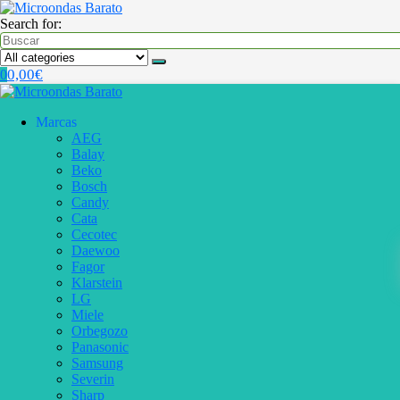
Search for:
0,00
€
0
Marcas
AEG
Balay
Beko
Bosch
Candy
Cata
Cecotec
Daewoo
Fagor
Klarstein
LG
Miele
Orbegozo
Panasonic
Samsung
Severin
Sharp