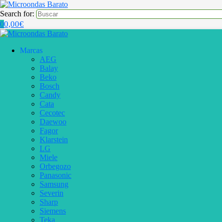
Search for:
0,00
€
0
Marcas
AEG
Balay
Beko
Bosch
Candy
Cata
Cecotec
Daewoo
Fagor
Klarstein
LG
Miele
Orbegozo
Panasonic
Samsung
Severin
Sharp
Siemens
Teka