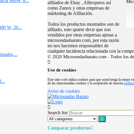
cia 900W, 6...
Micr
afiliados de Ebay , Alliexpress así
como Zanox y otras empresas de
márketing de Afiliación.
Todos los productos mostrados son de
00 W, 20...
afiliado, esto quiere decir que son
vendidos por otras empresas ajenas a
microondasbarato.com, por esta razón
no nos hacemos responsables de
cualquier incidencia relacionada con la comp
zador,...
© 2020 Microondasbarato.com - Todos los de
Uso de cookies
Este sitio web utiliza cookies para que usted tenga la mejor 
...
de las mencionadas cookies y la aceptación de nuestra
polític
Aviso de cookies
Search for:
Comparar productos