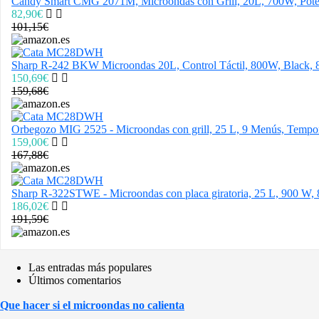
Candy Smart CMG 2071M, Microondas con Grill, 20L, 700W, Poten
82,90€
101,15€
Sharp R-242 BKW Microondas 20L, Control Táctil, 800W, Black, 8
150,69€
159,68€
Orbegozo MIG 2525 - Microondas con grill, 25 L, 9 Menús, Tempori
159,00€
167,88€
Sharp R-322STWE - Microondas con placa giratoria, 25 L, 900 W, 8
186,02€
191,59€
Las entradas más populares
Últimos comentarios
Que hacer si el microondas no calienta