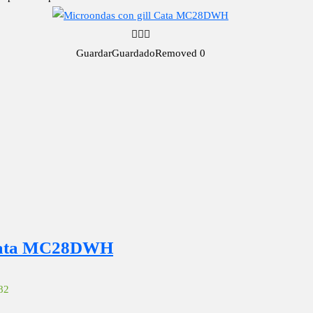
Guardar
Guardado
Removed
0
ata MC28DWH
82