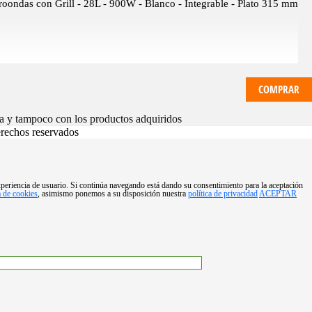
oondas con Grill - 28L - 900W - Blanco - Integrable - Plato 315 mm
COMPRAR
ra y tampoco con los productos adquiridos
rechos reservados
experiencia de usuario. Si continúa navegando está dando su consentimiento para la aceptación
a de cookies
, asimismo ponemos a su disposición nuestra
política de privacidad
ACEPTAR