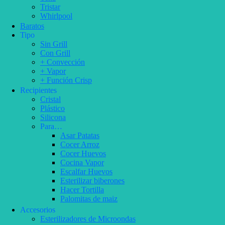
Tristar
Whirlpool
Baratos
Tipo
Sin Grill
Con Grill
+ Convección
+ Vapor
+ Función Crisp
Recipientes
Cristal
Plástico
Silicona
Para…
Asar Patatas
Cocer Arroz
Cocer Huevos
Cocina Vapor
Escalfar Huevos
Esterilizar biberones
Hacer Tortilla
Palomitas de maiz
Accesorios
Esterilizadores de Microondas