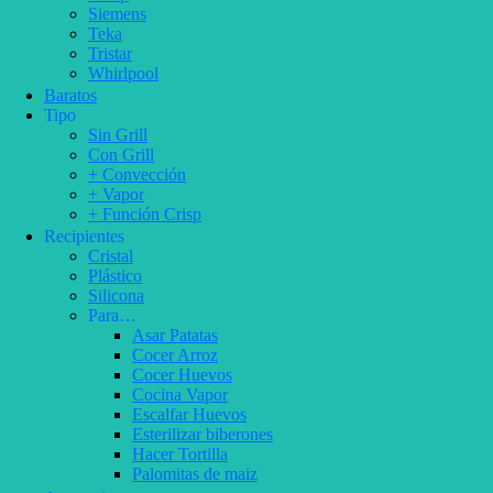
Siemens
Teka
Tristar
Whirlpool
Baratos
Tipo
Sin Grill
Con Grill
+ Convección
+ Vapor
+ Función Crisp
Recipientes
Cristal
Plástico
Silicona
Para…
Asar Patatas
Cocer Arroz
Cocer Huevos
Cocina Vapor
Escalfar Huevos
Esterilizar biberones
Hacer Tortilla
Palomitas de maiz