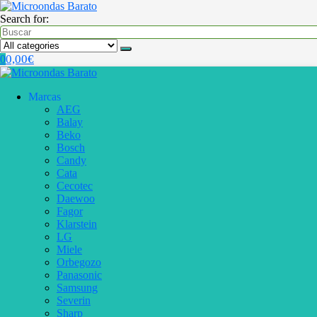
Search for:
0,00
€
0
Marcas
AEG
Balay
Beko
Bosch
Candy
Cata
Cecotec
Daewoo
Fagor
Klarstein
LG
Miele
Orbegozo
Panasonic
Samsung
Severin
Sharp