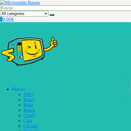
0,00
€
0
Marcas
AEG
Balay
Beko
Bosch
Candy
Cata
Cecotec