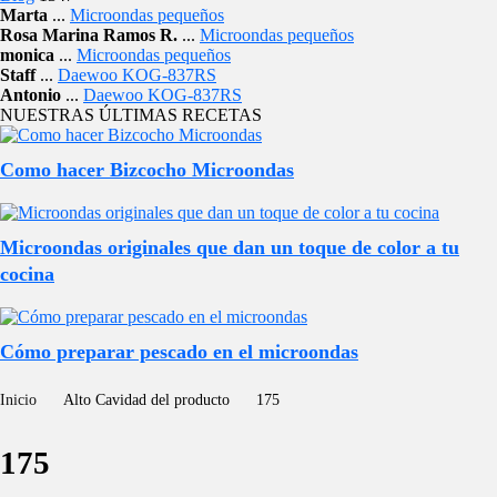
Marta
...
Microondas pequeños
Rosa Marina Ramos R.
...
Microondas pequeños
monica
...
Microondas pequeños
Staff
...
Daewoo KOG-837RS
Antonio
...
Daewoo KOG-837RS
NUESTRAS ÚLTIMAS RECETAS
Como hacer Bizcocho Microondas
Microondas originales que dan un toque de color a tu
cocina
Cómo preparar pescado en el microondas
Inicio
Alto Cavidad del producto
175
175