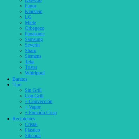
Daewoo
Fagor
Klarstein
LG
Miele
Orbegozo
Panasonic
Samsung
Severin
Sharp
Siemens
Teka
Tristar
Whirlpool
Baratos
Tipo
Sin Grill
Con Grill
+ Convección
+ Vapor
+ Función Crisp
Recipientes
Cristal
Plástico
Silicona