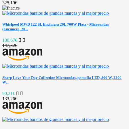
325,19€
Whirlpool MWD 122 SL Encimera 20L 700W Plata - Microondas
(Encimera, 20...
100,67€
147,32€
Sharp Love Your Day Collection Microondas, pantalla LED, 800 W, 2200
W,...
90,21€
133,26€