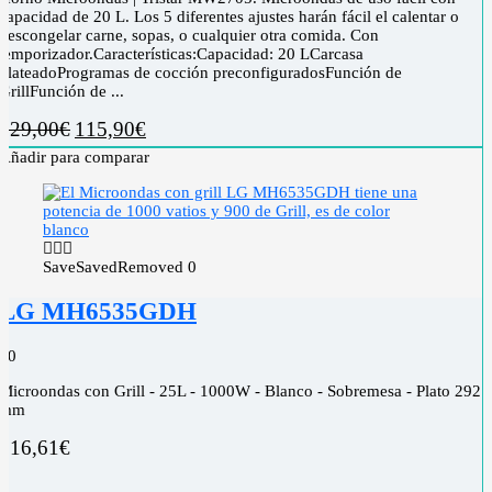
capacidad de 20 L. Los 5 diferentes ajustes harán fácil el calentar o
descongelar carne, sopas, o cualquier otra comida. Con
temporizador.Características:Capacidad: 20 LCarcasa
plateadoProgramas de cocción preconfiguradosFunción de
GrillFunción de ...
129,00
€
115,90
€
Añadir para comparar
Save
Saved
Removed
0
LG MH6535GDH
0
0
Microondas con Grill - 25L - 1000W - Blanco - Sobremesa - Plato 292
mm
116,61
€