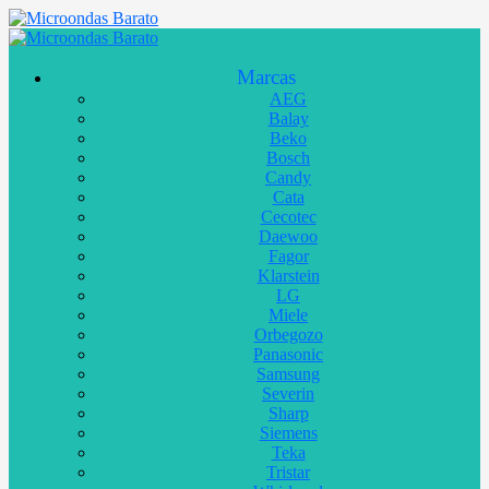
Marcas
AEG
Balay
Beko
Bosch
Candy
Cata
Cecotec
Daewoo
Fagor
Klarstein
LG
Miele
Orbegozo
Panasonic
Samsung
Severin
Sharp
Siemens
Teka
Tristar