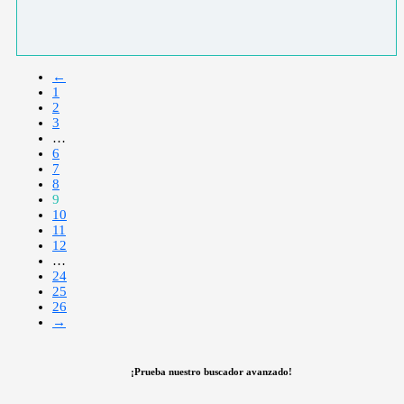
←
1
2
3
…
6
7
8
9
10
11
12
…
24
25
26
→
¡Prueba nuestro buscador avanzado!