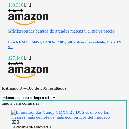
130,33€
156,70€
Bosch HMT75M451, 1270 W, 230V, 50Hz, Acero inoxidable, 462 x 320
x...
127,14€
151,64€
Mostrando 97–108 de 306 resultados
Añadir para comparar
Save
Saved
Removed
1