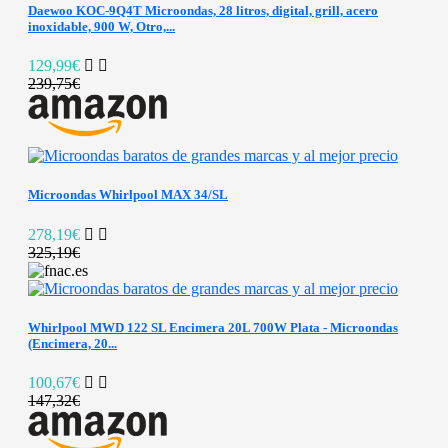
Daewoo KOC-9Q4T Microondas, 28 litros, digital, grill, acero
inoxidable, 900 W, Otro,...
129,99€
239,75€
Microondas Whirlpool MAX 34/SL
278,19€
325,19€
Whirlpool MWD 122 SL Encimera 20L 700W Plata - Microondas
(Encimera, 20...
100,67€
147,32€