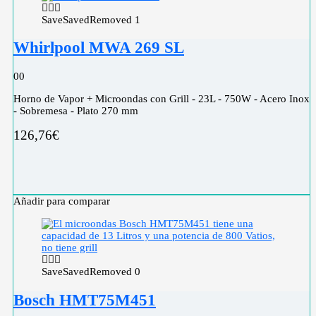
Save
Saved
Removed
1
Whirlpool MWA 269 SL
0
0
Horno de Vapor + Microondas con Grill - 23L - 750W - Acero Inox
- Sobremesa - Plato 270 mm
126,76
€
Añadir para comparar
Save
Saved
Removed
0
Bosch HMT75M451