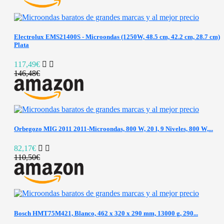
Electrolux EMS21400S - Microondas (1250W, 48.5 cm, 42.2 cm, 28.7 cm)
Plata
117,49€
146,48€
Orbegozo MIG 2011 2011-Microondas, 800 W, 20 l, 9 Niveles, 800 W,...
82,17€
110,50€
Bosch HMT75M421, Blanco, 462 x 320 x 290 mm, 13000 g, 290...