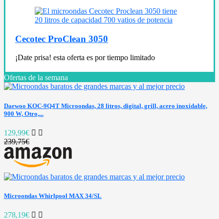
Cecotec ProClean 3050
¡Date prisa! esta oferta es por tiempo limitado
Ofertas de la semana
Daewoo KOC-9Q4T Microondas, 28 litros, digital, grill, acero inoxidable,
900 W, Otro,...
129,99€
239,75€
Microondas Whirlpool MAX 34/SL
278,19€