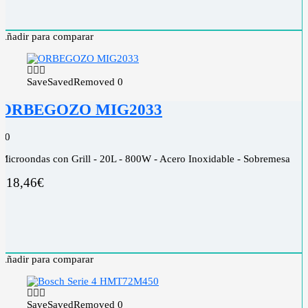
Añadir para comparar
Save
Saved
Removed
0
ORBEGOZO MIG2033
0
0
Microondas con Grill - 20L - 800W - Acero Inoxidable - Sobremesa
118,46
€
Añadir para comparar
Save
Saved
Removed
0