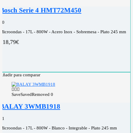
Bosch Serie 4 HMT72M450
0
0
Microondas - 17L - 800W - Acero Inox - Sobremesa - Plato 245 mm
118,79
€
Añadir para comparar
Save
Saved
Removed
0
BALAY 3WMB1918
0
1
Microondas - 17L - 800W - Blanco - Integrable - Plato 245 mm