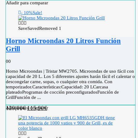
Añadir para comparar
- 10%
Sale!
Save
Saved
Removed
1
Horno Microondas 20 Litros Función
Grill
0
0
Horno Microondas | Tristar MW2705. Microondas de uso fácil con
capacidad de 20 L. Los 5 diferentes ajustes harán fácil el calentar o
descongelar carne, sopas, o cualquier otra comida. Con
temporizador.Características:Capacidad: 20 LCarcasa
plateadoProgramas de cocción preconfiguradosFunción de
GrillFunción de ...
129,00
€
115,90
€
Añadir para comparar