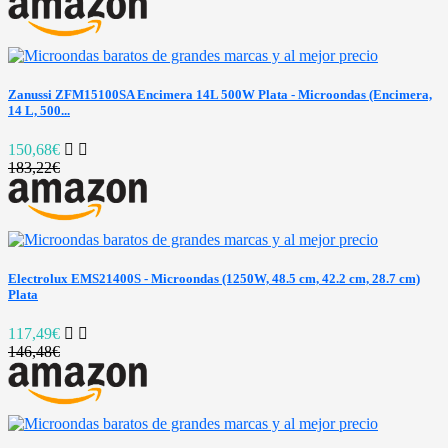
Zanussi ZFM15100SA Encimera 14L 500W Plata - Microondas (Encimera,
14 L, 500...
150,68€
183,22€
Electrolux EMS21400S - Microondas (1250W, 48.5 cm, 42.2 cm, 28.7 cm)
Plata
117,49€
146,48€