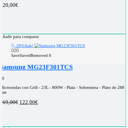
120,00
€
Añadir para comparar
- 28%
Sale!
Save
Saved
Removed
0
Samsung MG23F301TCS
0
0
Microondas con Grill - 23L - 800W - Plata - Sobremesa - Plato de 288
mm
169,00
€
122,00
€