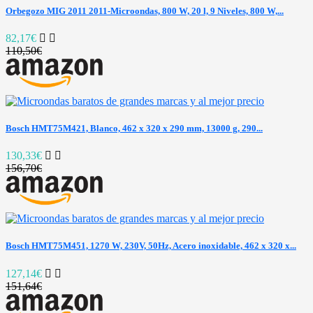
Orbegozo MIG 2011 2011-Microondas, 800 W, 20 l, 9 Niveles, 800 W,...
82,17€
110,50€
Bosch HMT75M421, Blanco, 462 x 320 x 290 mm, 13000 g, 290...
130,33€
156,70€
Bosch HMT75M451, 1270 W, 230V, 50Hz, Acero inoxidable, 462 x 320 x...
127,14€
151,64€