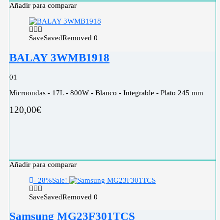
Añadir para comparar
Save
Saved
Removed
0
BALAY 3WMB1918
0
1
Microondas - 17L - 800W - Blanco - Integrable - Plato 245 mm
120,00
€
Añadir para comparar
- 28%
Sale!
Save
Saved
Removed
0
Samsung MG23F301TCS