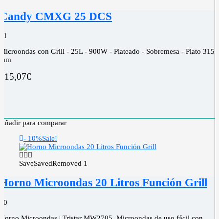
Candy CMXG 25 DCS
0
1
Microondas con Grill - 25L - 900W - Plateado - Sobremesa - Plato 315
mm
115,07
€
Añadir para comparar
- 10%
Sale!
Save
Saved
Removed
1
Horno Microondas 20 Litros Función Grill
0
0
Horno Microondas | Tristar MW2705. Microondas de uso fácil con