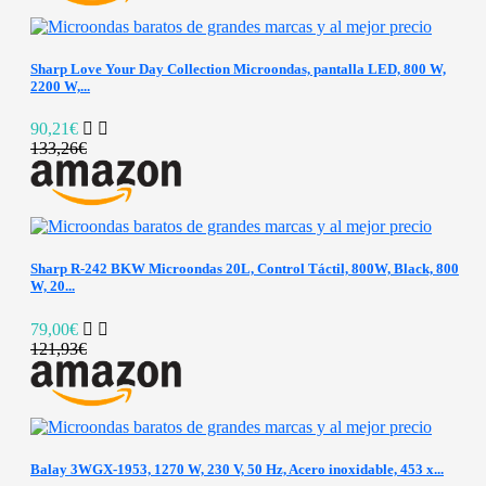
Sharp Love Your Day Collection Microondas, pantalla LED, 800 W,
2200 W,...
90,21€
133,26€
Sharp R-242 BKW Microondas 20L, Control Táctil, 800W, Black, 800
W, 20...
79,00€
121,93€
Balay 3WGX-1953, 1270 W, 230 V, 50 Hz, Acero inoxidable, 453 x...