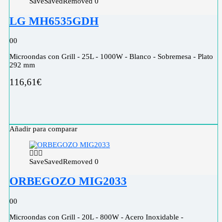
Save
Saved
Removed
0
LG MH6535GDH
0
0
Microondas con Grill - 25L - 1000W - Blanco - Sobremesa - Plato
292 mm
116,61
€
Añadir para comparar
Save
Saved
Removed
0
ORBEGOZO MIG2033
0
0
Microondas con Grill - 20L - 800W - Acero Inoxidable -