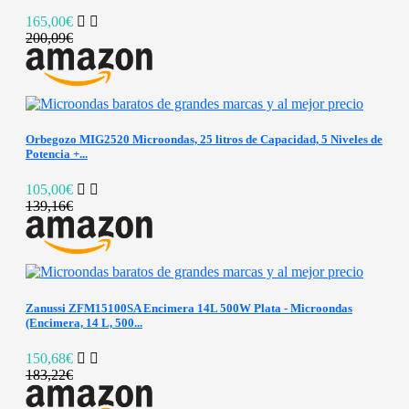
165,00€
200,09€
Orbegozo MIG2520 Microondas, 25 litros de Capacidad, 5 Niveles de
Potencia +...
105,00€
139,16€
Zanussi ZFM15100SA Encimera 14L 500W Plata - Microondas
(Encimera, 14 L, 500...
150,68€
183,22€