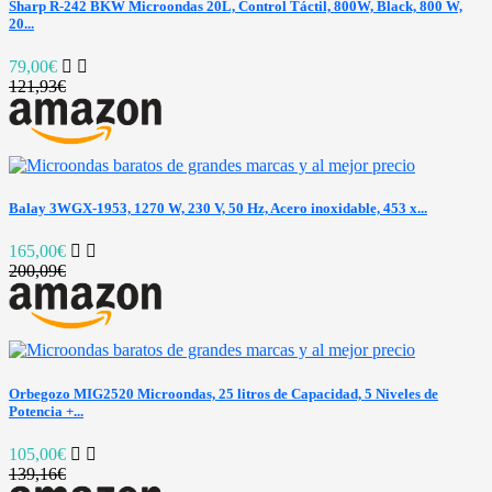
Sharp R-242 BKW Microondas 20L, Control Táctil, 800W, Black, 800 W,
20...
79,00€
121,93€
Balay 3WGX-1953, 1270 W, 230 V, 50 Hz, Acero inoxidable, 453 x...
165,00€
200,09€
Orbegozo MIG2520 Microondas, 25 litros de Capacidad, 5 Niveles de
Potencia +...
105,00€
139,16€