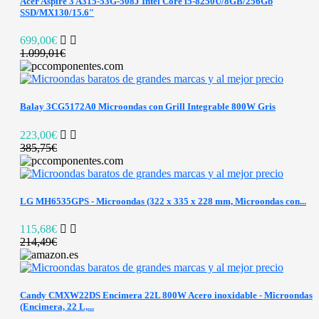
Acer Aspire 3 A315-53G-508J Intel Core i5-8250U/8GB/256Gb
SSD/MX130/15.6"
699,00€
1.099,01€
Balay 3CG5172A0 Microondas con Grill Integrable 800W Gris
223,00€
385,75€
LG MH6535GPS - Microondas (322 x 335 x 228 mm, Microondas con...
115,68€
214,49€
Candy CMXW22DS Encimera 22L 800W Acero inoxidable - Microondas
(Encimera, 22 L,...