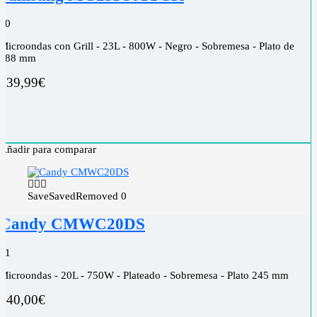
0
0
Microondas con Grill - 23L - 800W - Negro - Sobremesa - Plato de
288 mm
139,99
€
Añadir para comparar
Save
Saved
Removed
0
Candy CMWC20DS
0
1
Microondas - 20L - 750W - Plateado - Sobremesa - Plato 245 mm
140,00
€