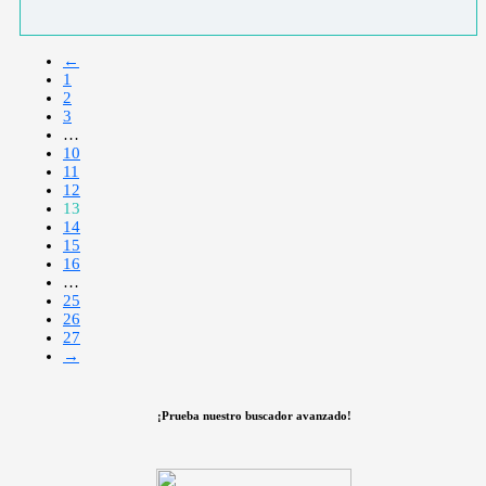
←
1
2
3
…
10
11
12
13
14
15
16
…
25
26
27
→
¡Prueba nuestro buscador avanzado!