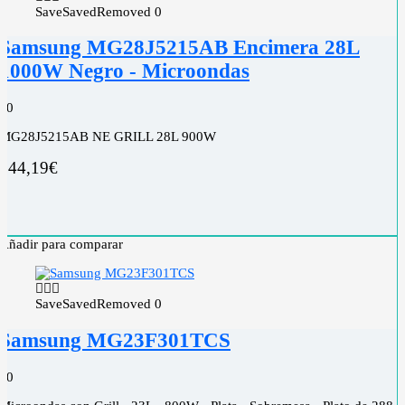
Save
Saved
Removed
0
Samsung MG28J5215AB Encimera 28L
1000W Negro - Microondas
0
0
MG28J5215AB NE GRILL 28L 900W
144,19
€
Añadir para comparar
Save
Saved
Removed
0
Samsung MG23F301TCS
0
0