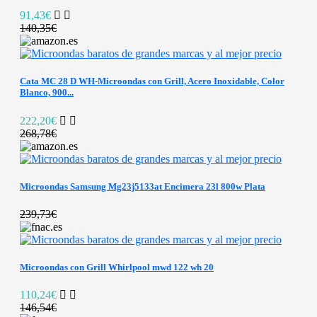
91,43€
140,35€
Cata MC 28 D WH-Microondas con Grill, Acero Inoxidable, Color
Blanco, 900...
222,20€
268,78€
Microondas Samsung Mg23j5133at Encimera 23l 800w Plata
239,73€
Microondas con Grill Whirlpool mwd 122 wh 20
110,24€
146,54€