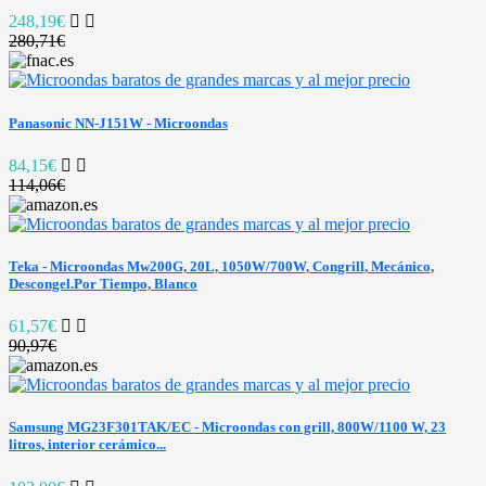
248,19€
280,71€
Panasonic NN-J151W - Microondas
84,15€
114,06€
Teka - Microondas Mw200G, 20L, 1050W/700W, Congrill, Mecánico,
Descongel.Por Tiempo, Blanco
61,57€
90,97€
Samsung MG23F301TAK/EC - Microondas con grill, 800W/1100 W, 23
litros, interior cerámico...