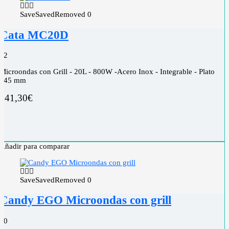
Save
Saved
Removed
0
Cata MC20D
0
2
Microondas con Grill - 20L - 800W -Acero Inox - Integrable - Plato
245 mm
141,30
€
Añadir para comparar
Save
Saved
Removed
0
Candy EGO Microondas con grill
0
0