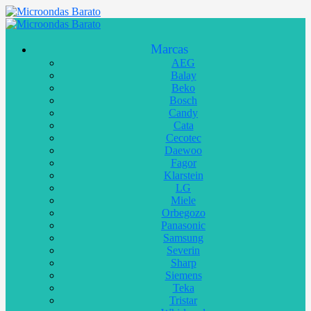
Marcas
AEG
Balay
Beko
Bosch
Candy
Cata
Cecotec
Daewoo
Fagor
Klarstein
LG
Miele
Orbegozo
Panasonic
Samsung
Severin
Sharp
Siemens
Teka
Tristar