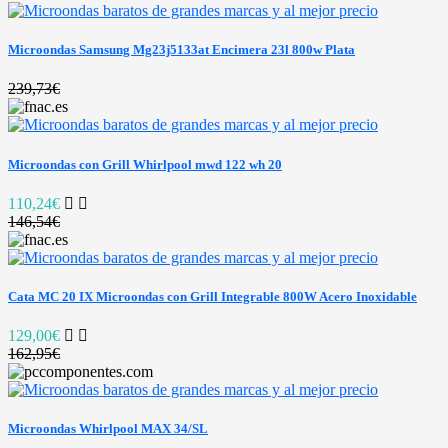
Microondas Samsung Mg23j5133at Encimera 23l 800w Plata
239,73€
Microondas con Grill Whirlpool mwd 122 wh 20
110,24€
146,54€
Cata MC 20 IX Microondas con Grill Integrable 800W Acero Inoxidable
129,00€
162,95€
Microondas Whirlpool MAX 34/SL