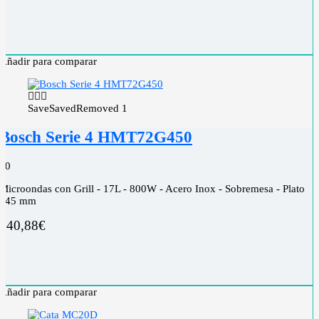
Añadir para comparar
Save
Saved
Removed
1
Bosch Serie 4 HMT72G450
0
0
Microondas con Grill - 17L - 800W - Acero Inox - Sobremesa - Plato
245 mm
140,88
€
Añadir para comparar