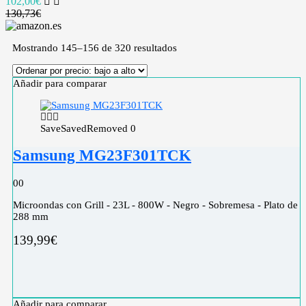
102,00€
130,73€
Mostrando 145–156 de 320 resultados
Añadir para comparar
Save
Saved
Removed
0
Samsung MG23F301TCK
0
0
Microondas con Grill - 23L - 800W - Negro - Sobremesa - Plato de
288 mm
139,99
€
Añadir para comparar