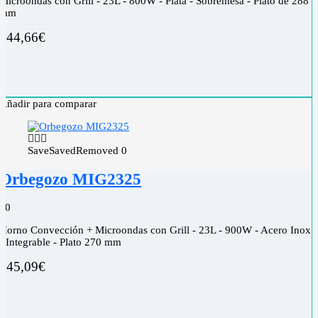
Microondas con Grill - 23L - 800W - Plata - Sobremesa - Plato de 288
mm
144,66
€
Añadir para comparar
Save
Saved
Removed
0
Orbegozo MIG2325
0
0
Horno Convección + Microondas con Grill - 23L - 900W - Acero Inox
- Integrable - Plato 270 mm
145,09
€