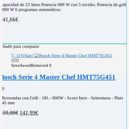
Capacidad de 25 litros Potencia 900 W con 5 niveles. Potencia de grill
1000 W 6 programas automáticos
141,66
€
Añadir para comparar
- 11%
Sale!
Save
Saved
Removed
0
Bosch Serie 4 Master Chef HMT75G451
0
0
Microondas con Grill - 18L - 800W - Acero Inox - Sobremesa - Plato
245 mm
159,00
€
141,99
€