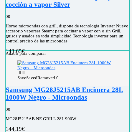
cocción a vapor Silver
0
0
Horno microondas con grill, dispone de tecnología Inverter Nuevo
accesorio vaporera Steam: para cocinar a vapor con o sin Grill,
guisos y asados en toda simplicidad Tecnología inverter para un
control preciso de las microondas
143,65
€
Añadir para comparar
Save
Saved
Removed
0
Samsung MG28J5215AB Encimera 28L
1000W Negro - Microondas
0
0
MG28J5215AB NE GRILL 28L 900W
144,19
€