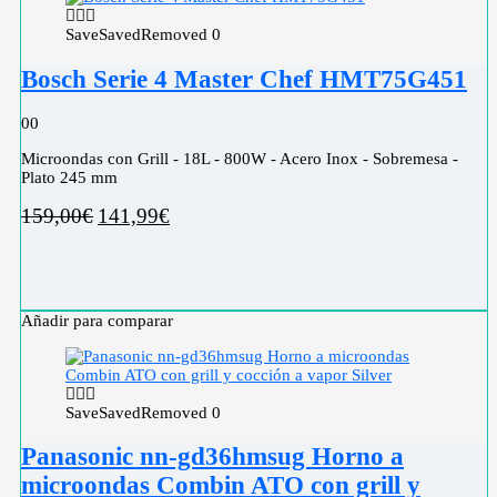
Save
Saved
Removed
0
Bosch Serie 4 Master Chef HMT75G451
0
0
Microondas con Grill - 18L - 800W - Acero Inox - Sobremesa -
Plato 245 mm
159,00
€
141,99
€
Añadir para comparar
Save
Saved
Removed
0
Panasonic nn-gd36hmsug Horno a
microondas Combin ATO con grill y