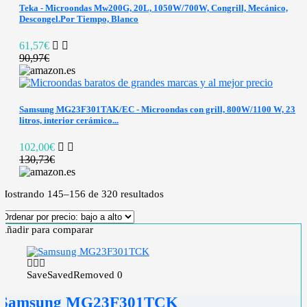
Teka - Microondas Mw200G, 20L, 1050W/700W, Congrill, Mecánico,
Descongel.Por Tiempo, Blanco
61,57€
90,97€
Samsung MG23F301TAK/EC - Microondas con grill, 800W/1100 W, 23
litros, interior cerámico...
102,00€
130,73€
Mostrando 145–156 de 320 resultados
Añadir para comparar
Save
Saved
Removed
0
Samsung MG23F301TCK