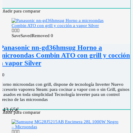
Añadir para comparar
Save
Saved
Removed
0
Panasonic nn-gd36hmsug Horno a
microondas Combin ATO con grill y cocción
a vapor Silver
0
0
Horno microondas con grill, dispone de tecnología Inverter Nuevo
accesorio vaporera Steam: para cocinar a vapor con o sin Grill, guisos
y asados en toda simplicidad Tecnología inverter para un control
preciso de las microondas
143,65
€
Añadir para comparar