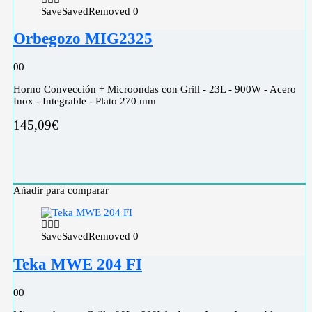
Save
Saved
Removed
0
Orbegozo MIG2325
0
0
Horno Convección + Microondas con Grill - 23L - 900W - Acero
Inox - Integrable - Plato 270 mm
145,09
€
Añadir para comparar
Save
Saved
Removed
0
Teka MWE 204 FI
0
0