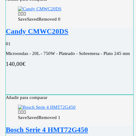
Save
Saved
Removed
0
Candy CMWC20DS
0
1
Microondas - 20L - 750W - Plateado - Sobremesa - Plato 245 mm
140,00
€
Añadir para comparar
Save
Saved
Removed
1
Bosch Serie 4 HMT72G450