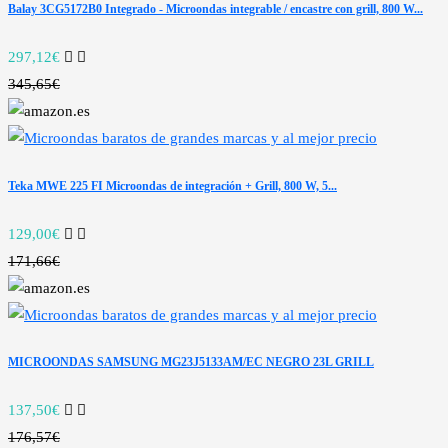
Balay 3CG5172B0 Integrado - Microondas integrable / encastre con grill, 800 W...
297,12€
345,65€
Teka MWE 225 FI Microondas de integración + Grill, 800 W, 5...
129,00€
171,66€
MICROONDAS SAMSUNG MG23J5133AM/EC NEGRO 23L GRILL
137,50€
176,57€