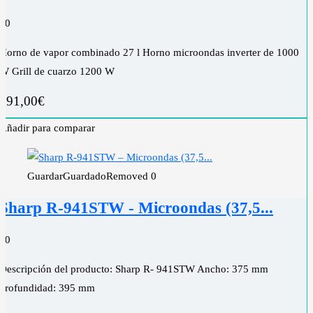
0
0
Horno de vapor combinado 27 l Horno microondas inverter de 1000
W Grill de cuarzo 1200 W
391,00
€
Añadir para comparar
Guardar
Guardado
Removed
0
Sharp R-941STW - Microondas (37,5...
0
0
Descripción del producto: Sharp R- 941STW Ancho: 375 mm
Profundidad: 395 mm