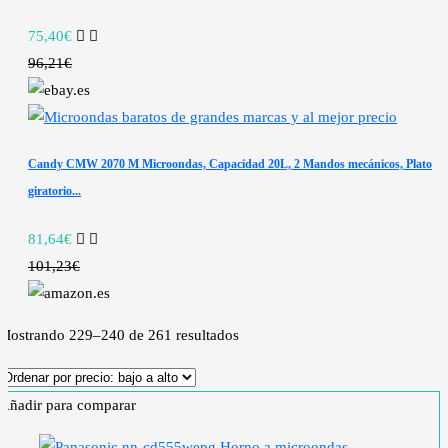
75,40€
96,21€
Candy CMW 2070 M Microondas, Capacidad 20L, 2 Mandos mecánicos, Plato
giratorio...
81,64€
101,23€
Mostrando 229–240 de 261 resultados
Añadir para comparar