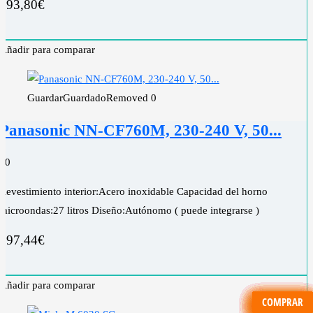
393,80
€
Añadir para comparar
Guardar
Guardado
Removed
0
Panasonic NN-CF760M, 230-240 V, 50...
0
0
Revestimiento interior:Acero inoxidable Capacidad del horno
microondas:27 litros Diseño:Autónomo ( puede integrarse )
397,44
€
Añadir para comparar
COMPRAR
COMPRAR
COMPRAR
COMPRAR
COMPRAR
COMPRAR
COMPRAR
COMPRAR
COMPRAR
COMPRAR
COMPRAR
COMPRAR
COMPRAR
COMPRAR
COMPRAR
COMPRAR
COMPRAR
COMPRAR
COMPRAR
COMPRAR
COMPRAR
COMPRAR
COMPRAR
COMPRAR