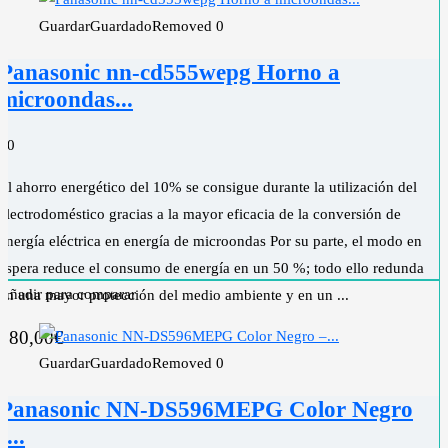
Guardar
Guardado
Removed
0
Panasonic nn-cd555wepg Horno a
microondas...
0
0
El ahorro energético del 10% se consigue durante la utilización del
electrodoméstico gracias a la mayor eficacia de la conversión de
energía eléctrica en energía de microondas Por su parte, el modo en
espera reduce el consumo de energía en un 50 %; todo ello redunda
Añadir para comparar
en una mayor protección del medio ambiente y en un ...
380,00
€
Guardar
Guardado
Removed
0
Panasonic NN-DS596MEPG Color Negro
-...