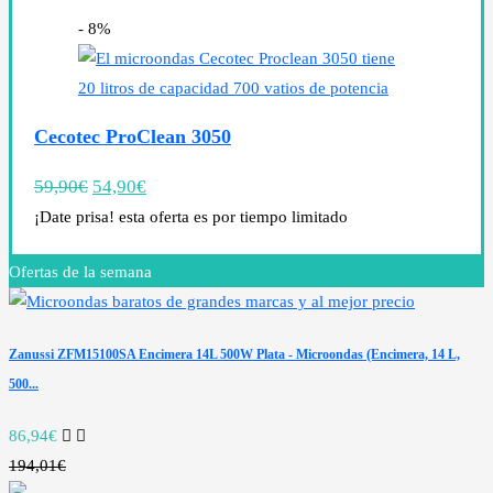
- 8%
Cecotec ProClean 3050
59,90
€
54,90
€
¡Date prisa! esta oferta es por tiempo limitado
Ofertas de la semana
Zanussi ZFM15100SA Encimera 14L 500W Plata - Microondas (Encimera, 14 L,
500...
86,94€
194,01€