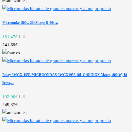
Microondas 800w 20l Sharp R-20stw
181,47€
241,69€
Balay 3WGX-1953 MICROONDAS 3WGX1953 18L Grill INOX Marco, 800 W, 18
litros,...
192,00€
249,37€