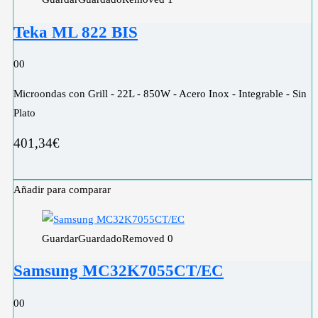
Teka ML 822 BIS
0
0
Microondas con Grill - 22L - 850W - Acero Inox - Integrable - Sin
Plato
401,34
€
Añadir para comparar
Guardar
Guardado
Removed
0
Samsung MC32K7055CT/EC
0
0