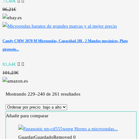
75,40€
96,21€
Candy CMW 2070 M Microondas, Capacidad 20L, 2 Mandos mecánicos, Plato
giratorio...
81,64€
101,23€
Mostrando 229–240 de 261 resultados
Añadir para comparar
Guardar
Guardado
Removed
0