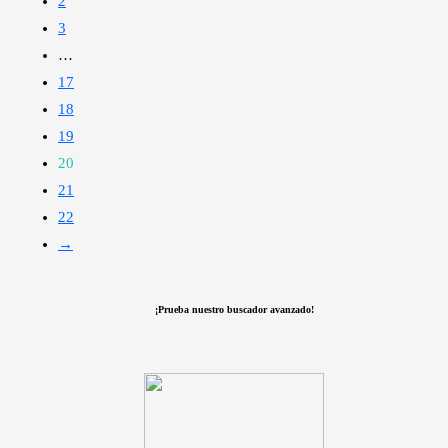
2
3
…
17
18
19
20
21
22
→
¡Prueba nuestro buscador avanzado!