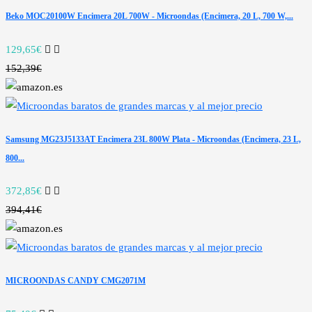
Beko MOC20100W Encimera 20L 700W - Microondas (Encimera, 20 L, 700 W,...
129,65€
152,39€
Samsung MG23J5133AT Encimera 23L 800W Plata - Microondas (Encimera, 23 L,
800...
372,85€
394,41€
MICROONDAS CANDY CMG2071M