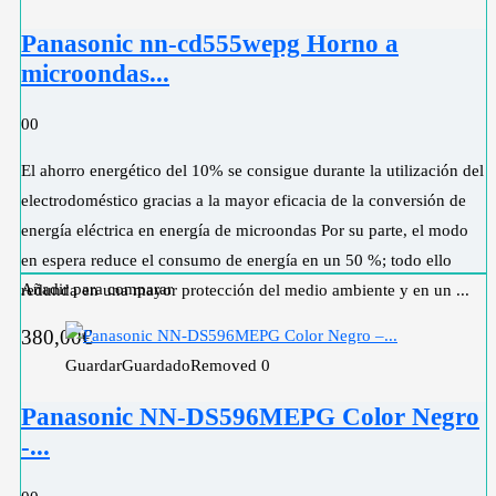
Panasonic nn-cd555wepg Horno a
microondas...
0
0
El ahorro energético del 10% se consigue durante la utilización del
electrodoméstico gracias a la mayor eficacia de la conversión de
energía eléctrica en energía de microondas Por su parte, el modo
en espera reduce el consumo de energía en un 50 %; todo ello
Añadir para comparar
redunda en una mayor protección del medio ambiente y en un ...
380,00
€
Guardar
Guardado
Removed
0
Panasonic NN-DS596MEPG Color Negro
-...