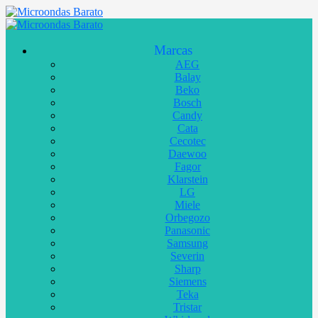
Marcas
AEG
Balay
Beko
Bosch
Candy
Cata
Cecotec
Daewoo
Fagor
Klarstein
LG
Miele
Orbegozo
Panasonic
Samsung
Severin
Sharp
Siemens
Teka
Tristar