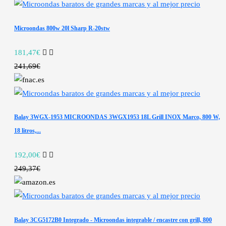
Microondas 800w 20l Sharp R-20stw
181,47€
241,69€
Balay 3WGX-1953 MICROONDAS 3WGX1953 18L Grill INOX Marco, 800 W,
18 litros,...
192,00€
249,37€
Balay 3CG5172B0 Integrado - Microondas integrable / encastre con grill, 800