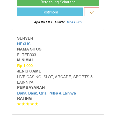
Bergabung Sekarang
Testimoni
Apa Itu FILTER303?
Baca Disini
SERVER
NEXUS
NAMA SITUS
FILTER303
MINIMAL
Rp
1,000
JENIS GAME
LIVE CASINO, SLOT, ARCADE, SPORTS &
LAINNYA
PEMBAYARAN
Dana, Bank, Qris, Pulsa & Lainnya
RATING
★ ★ ★ ★ ★