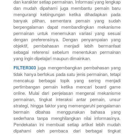
dan karakter setiap permainan. Informasi yang lengkap
dan mudah dipahami juga membantu pemain baru
mengurangi kebingungan ketika dihadapkan pada
banyak pilihan, sementara pemain yang sudah
berpengalaman dapat membandingkan mekanisme
permainan untuk menemukan variasi yang sesuai
dengan preferensinya. Dengan penyampaian yang
objektif, pembahasan menjadi lebih bermanfaat
sebagai referensi sebelum menentukan permainan
yang ingin dipelajari maupun dimainkan.
FILTER303
juga mengembangkan pembahasan yang
tidak hanya berfokus pada satu jenis permainan, tetapi
mencakup berbagai topik yang sering menjadi
pertimbangan pemain ketika mencari board game
online. Mulai dari penjelasan mengenai mekanisme
permainan, tingkat interaksi antar pemain, unsur
strategi, hingga faktor yang memengaruhi pengalaman
bermain dibahas menggunakan bahasa yang
sederhana tanpa menghilangkan nilai informasinya.
Pendekatan ini membuat setiap artikel lebih mudah
dipahami oleh pembaca dari berbagai tingkat