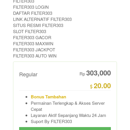
FILTER303
FILTER303 LOGIN
DAFTAR FILTER303
LINK ALTERNATIF FILTER303
SITUS RESMI FILTER303
SLOT FILTER303
FILTER303 GACOR
FILTER303 MAXWIN
FILTER303 JACKPOT
FILTER303 AUTO WIN
303,000
Regular
Rp
20.00
Bonus Tambahan
Permainan Terlengkap & Akses Server
Cepat
Layanan Aktif Sepanjang Waktu 24 Jam
Suport By FILTER303