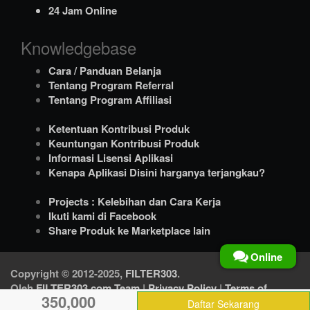
24 Jam Online
Knowledgebase
Cara / Panduan Belanja
Tentang Program Referral
Tentang Program Affiliasi
Ketentuan Kontribusi Produk
Keuntungan Kontribusi Produk
Informasi Lisensi Aplikasi
Kenapa Aplikasi Disini harganya terjangkau?
Projects : Kelebihan dan Cara Kerja
Ikuti kami di Facebook
Share Produk ke Marketplace lain
Online
Copyright © 2012-2025,
FILTER303
.
Oleh
FILTER303.com Team
|
Privacy Policy
|
Terms of
350,000
Service
.
Daftar Sekarang