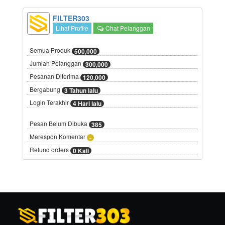
FILTER303
Lihat Profile
Chat Pelanggan
Semua Produk
500,000
Jumlah Pelanggan
300,000
Pesanan Diterima
120,000
Bergabung
3 Tahun lalu
Login Terakhir
4 Hari lalu
Pesan Belum Dibuka
385
Merespon Komentar
-
Refund orders
0 Kali