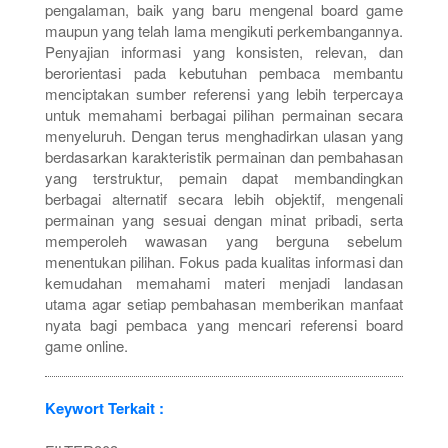
pengalaman, baik yang baru mengenal board game
maupun yang telah lama mengikuti perkembangannya.
Penyajian informasi yang konsisten, relevan, dan
berorientasi pada kebutuhan pembaca membantu
menciptakan sumber referensi yang lebih terpercaya
untuk memahami berbagai pilihan permainan secara
menyeluruh. Dengan terus menghadirkan ulasan yang
berdasarkan karakteristik permainan dan pembahasan
yang terstruktur, pemain dapat membandingkan
berbagai alternatif secara lebih objektif, mengenali
permainan yang sesuai dengan minat pribadi, serta
memperoleh wawasan yang berguna sebelum
menentukan pilihan. Fokus pada kualitas informasi dan
kemudahan memahami materi menjadi landasan
utama agar setiap pembahasan memberikan manfaat
nyata bagi pembaca yang mencari referensi board
game online.
Keywort Terkait :