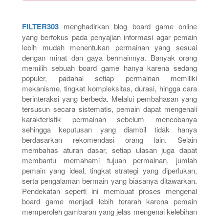
FILTER303
menghadirkan blog board game online
yang berfokus pada penyajian informasi agar pemain
lebih mudah menentukan permainan yang sesuai
dengan minat dan gaya bermainnya. Banyak orang
memilih sebuah board game hanya karena sedang
populer, padahal setiap permainan memiliki
mekanisme, tingkat kompleksitas, durasi, hingga cara
berinteraksi yang berbeda. Melalui pembahasan yang
tersusun secara sistematis, pemain dapat mengenali
karakteristik permainan sebelum mencobanya
sehingga keputusan yang diambil tidak hanya
berdasarkan rekomendasi orang lain. Selain
membahas aturan dasar, setiap ulasan juga dapat
membantu memahami tujuan permainan, jumlah
pemain yang ideal, tingkat strategi yang diperlukan,
serta pengalaman bermain yang biasanya ditawarkan.
Pendekatan seperti ini membuat proses mengenal
board game menjadi lebih terarah karena pemain
memperoleh gambaran yang jelas mengenai kelebihan