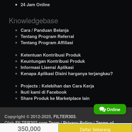
24 Jam Online
Knowledgebase
Cara / Panduan Belanja
Tentang Program Referral
Tentang Program Affiliasi
Ketentuan Kontribusi Produk
Keuntungan Kontribusi Produk
Informasi Lisensi Aplikasi
Kenapa Aplikasi Disini harganya terjangkau?
Projects : Kelebihan dan Cara Kerja
Ikuti kami di Facebook
Share Produk ke Marketplace lain
Online
Copyright © 2012-2025,
FILTER303
.
Oleh
FILTER303.com Team
|
Privacy Policy
|
Terms of
350,000
Service
.
Daftar Sekarang