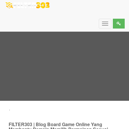
FILTER303 | Blog Board Game Online Yang
Membantu Pemain Memilih Permainan Sesuai Minat
Toggle
navigation
.
FILTER303 | Blog Board Game Online Yang