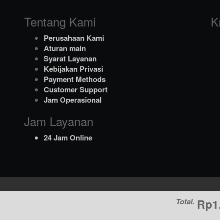
Tentang Kami
K
Perusahaan Kami
Aturan main
Syarat Layanan
Kebijakan Privasi
Payment Methods
Customer Support
Jam Operasional
Jam Layanan
24 Jam Online
Total.
Rp1
s of Service
.