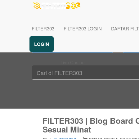
FILTER303 | Blog B
FILTER303
FILTER303 LOGIN
DAFTAR FIL
Members
3,303,899
LOGIN
Live Casino
FILTER303 | Blog Board
Sesuai Minat