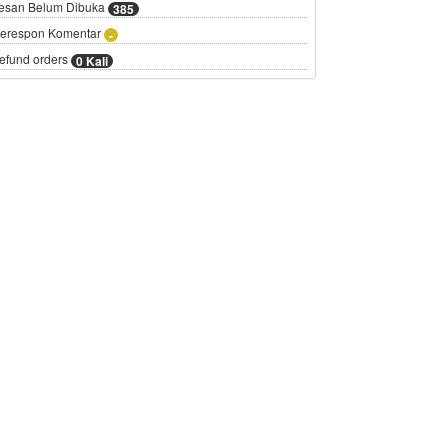
esan Belum Dibuka
385
erespon Komentar
-
efund orders
0 Kali