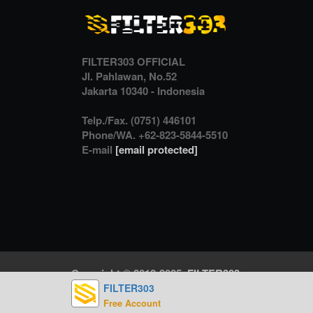
FILTER303 OFFICIAL
Jl. Pahlawan, No.52
Jakarta
10340
-
Indonesia
Telp./Fax.
(0751) 446101
Phone/WA.
+62-823-5844-5510
E-mail
[email protected]
Copyright © 2012-2025,
FILTER303
.
Oleh
FILTER303.com Team
|
Privacy Policy
|
Term
FILTER303
Free Account