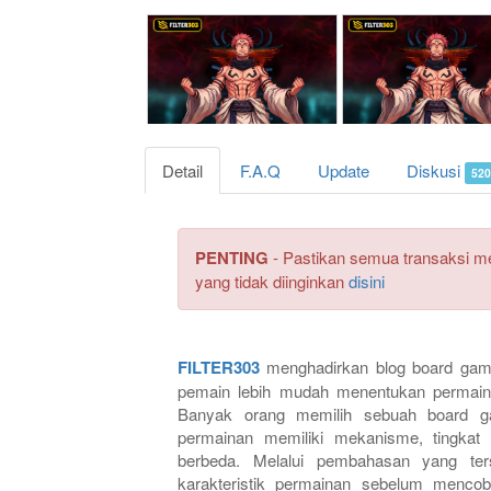
Detail
F.A.Q
Update
Diskusi
52
PENTING
- Pastikan semua transaksi me
yang tidak diinginkan
disini
FILTER303
menghadirkan blog board game
pemain lebih mudah menentukan permain
Banyak orang memilih sebuah board ga
permainan memiliki mekanisme, tingkat k
berbeda. Melalui pembahasan yang ter
karakteristik permainan sebelum menco