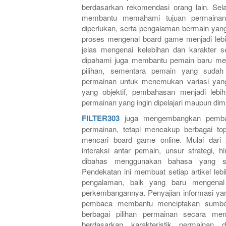
berdasarkan rekomendasi orang lain. Sel
membantu memahami tujuan permainan, 
diperlukan, serta pengalaman bermain yan
proses mengenal board game menjadi leb
jelas mengenai kelebihan dan karakter 
dipahami juga membantu pemain baru men
pilihan, sementara pemain yang suda
permainan untuk menemukan variasi yan
yang objektif, pembahasan menjadi lebi
permainan yang ingin dipelajari maupun dim
FILTER303
juga mengembangkan pembaha
permainan, tetapi mencakup berbagai to
mencari board game online. Mulai dari
interaksi antar pemain, unsur strategi,
dibahas menggunakan bahasa yang sed
Pendekatan ini membuat setiap artikel le
pengalaman, baik yang baru mengena
perkembangannya. Penyajian informasi yan
pembaca membantu menciptakan sumber 
berbagai pilihan permainan secara me
berdasarkan karakteristik permainan